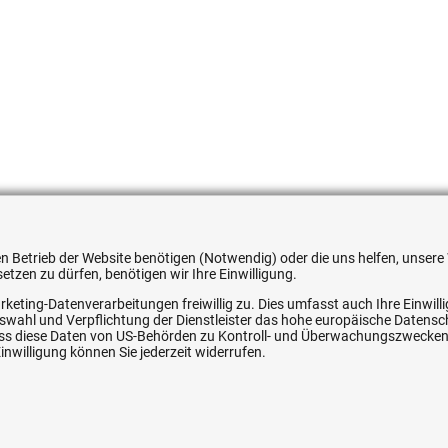
051354532644
 den Betrieb der Website benötigen (Notwendig) oder die uns helfen, unse
tzen zu dürfen, benötigen wir Ihre Einwilligung.
rketing-Datenverarbeitungen freiwillig zu. Dies umfasst auch Ihre Einwil
Auswahl und Verpflichtung der Dienstleister das hohe europäische Datens
, dass diese Daten von US-Behörden zu Kontroll- und Überwachungszwecke
ice
Ihre Hytec-Hydraulik Vorteile
nwilligung können Sie jederzeit widerrufen.
Schneller Versand, meist am selben Tag
Versandkostenfrei ab 150 EUR (innerhalb DE)
Lieferung auf Rechnung (abhängig vom Wert)