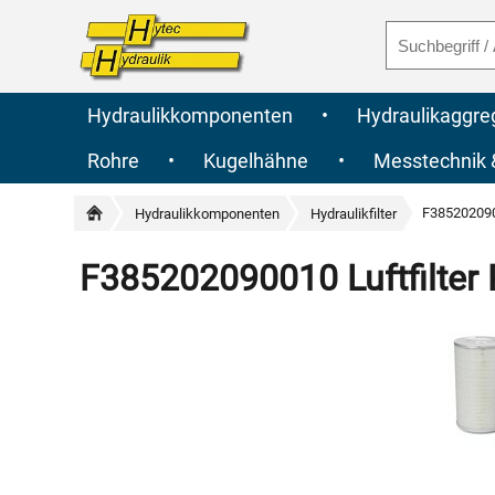
Hydraulikkomponenten
•
Hydraulikaggre
Rohre
•
Kugelhähne
•
Messtechnik
F3852020900
Hydraulikkomponenten
Hydraulikfilter
F385202090010 Luftfilter 