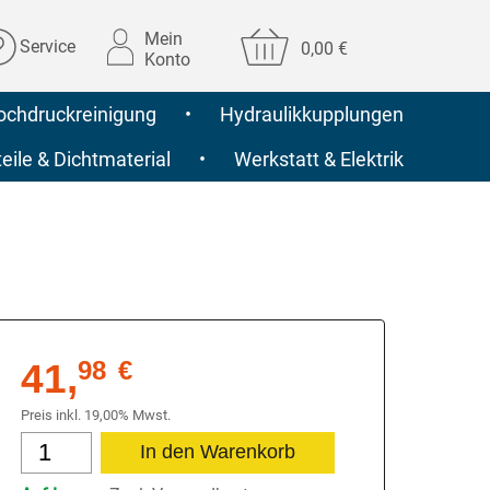
Mein
Service
0,00 €
Konto
ochdruckreinigung
•
Hydraulikkupplungen
ile & Dichtmaterial
•
Werkstatt & Elektrik
41,
98
€
Preis inkl. 19,00% Mwst.