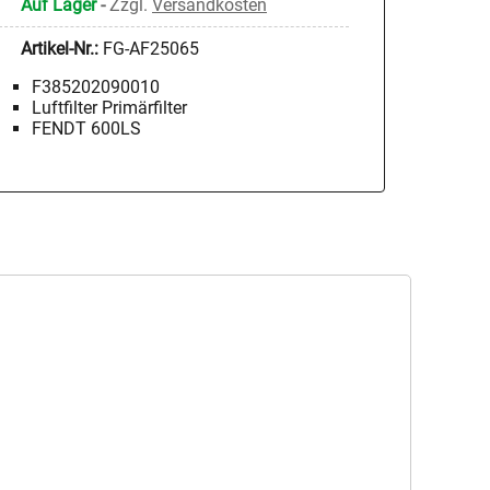
Auf Lager
-
Zzgl.
Versandkosten
Artikel-Nr.:
FG-AF25065
F385202090010
Luftfilter Primärfilter
FENDT 600LS