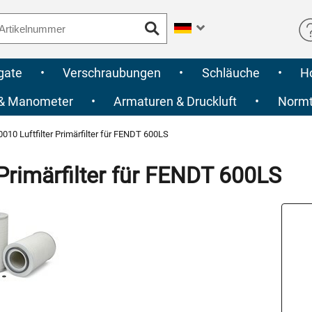
gate
•
Verschraubungen
•
Schläuche
•
H
 & Manometer
•
Armaturen & Druckluft
•
Normte
10 Luftfilter Primärfilter für FENDT 600LS
Primärfilter für FENDT 600LS