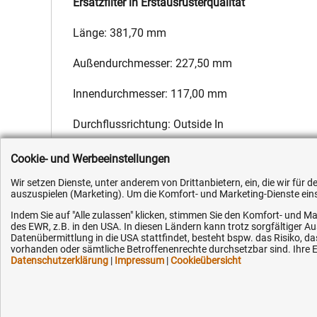
Ersatzfilter in Erstausrüsterqualität
Länge: 381,70 mm
Außendurchmesser: 227,50 mm
Innendurchmesser: 117,00 mm
Durchflussrichtung: Outside In
Hersteller:
Fleetguard
,
Hersteller-Nr.:
F385202090010
,
EAN:
4
Cookie- und Werbeeinstellungen
Wir setzen Dienste, unter anderem von Drittanbietern, ein, die wir für
auszuspielen (Marketing). Um die Komfort- und Marketing-Dienste einse
Indem Sie auf "Alle zulassen" klicken, stimmen Sie den Komfort- und Ma
des EWR, z.B. in den USA. In diesen Ländern kann trotz sorgfältiger 
Datenübermittlung in die USA stattfindet, besteht bspw. das Risiko
Kundenhotline (Festnetz):
Hilfe & Serv
vorhanden oder sämtliche Betroffenenrechte durchsetzbar sind. Ihre Ei
Datenschutzerklärung
|
Impressum
|
Cookieübersicht
+49 (0) 5351 - 523 520
Versandkosten
Zahlungsarten
Mo.-Fr. 07:30 - 16:00 Uhr