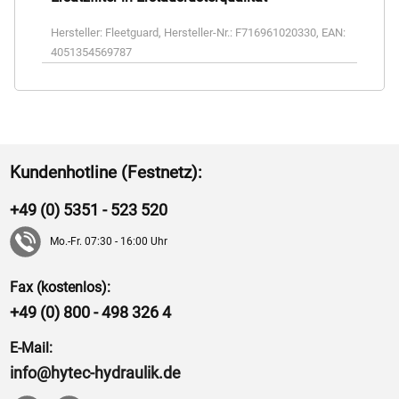
Hersteller:
Fleetguard
,
Hersteller-Nr.:
F716961020330
,
EAN:
4051354569787
Kundenhotline (Festnetz):
+49 (0) 5351 - 523 520
Mo.-Fr. 07:30 - 16:00 Uhr
Fax (kostenlos):
+49 (0) 800 - 498 326 4
E-Mail:
info@hytec-hydraulik.de