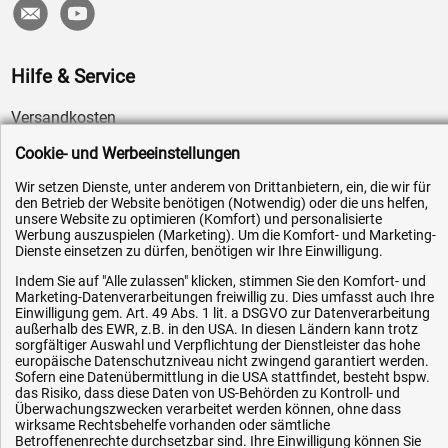
Hilfe & Service
Versandkosten
Zahlungsarten
Cookie- und Werbeeinstellungen
Service
Wir setzen Dienste, unter anderem von Drittanbietern, ein, die wir für
den Betrieb der Website benötigen (Notwendig) oder die uns helfen,
AGB / Widerrufsrecht
unsere Website zu optimieren (Komfort) und personalisierte
Datenschutz
Werbung auszuspielen (Marketing). Um die Komfort- und Marketing-
Dienste einsetzen zu dürfen, benötigen wir Ihre Einwilligung.
Impressum
Indem Sie auf "Alle zulassen" klicken, stimmen Sie den Komfort- und
Karriere
Marketing-Datenverarbeitungen freiwillig zu. Dies umfasst auch Ihre
Einwilligung gem. Art. 49 Abs. 1 lit. a DSGVO zur Datenverarbeitung
OEM-Ersatzteile
außerhalb des EWR, z.B. in den USA. In diesen Ländern kann trotz
sorgfältiger Auswahl und Verpflichtung der Dienstleister das hohe
Technik-Hilfe
europäische Datenschutzniveau nicht zwingend garantiert werden.
Sofern eine Datenübermittlung in die USA stattfindet, besteht bspw.
Downloads
das Risiko, dass diese Daten von US-Behörden zu Kontroll- und
Kontakt
Überwachungszwecken verarbeitet werden können, ohne dass
wirksame Rechtsbehelfe vorhanden oder sämtliche
Betroffenenrechte durchsetzbar sind. Ihre Einwilligung können Sie