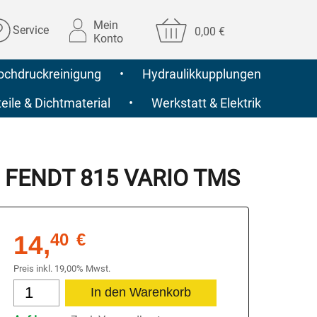
Mein
Service
0,00 €
Konto
ochdruckreinigung
•
Hydraulikkupplungen
ile & Dichtmaterial
•
Werkstatt & Elektrik
für FENDT 815 VARIO TMS
14,
40
€
Preis inkl. 19,00% Mwst.