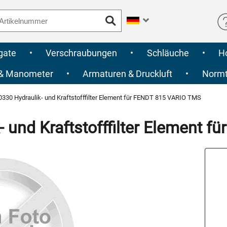
gate
•
Verschraubungen
•
Schläuche
•
H
 & Manometer
•
Armaturen & Druckluft
•
Normte
330 Hydraulik- und Kraftstofffilter Element für FENDT 815 VARIO TMS
 und Kraftstofffilter Element 