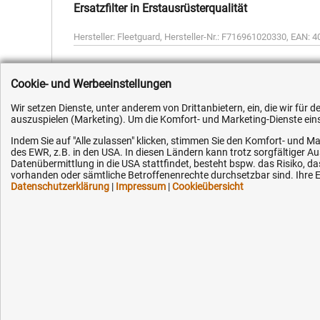
Ersatzfilter in Erstausrüsterqualität
Hersteller:
Fleetguard
,
Hersteller-Nr.:
F716961020330
,
EAN:
4
Cookie- und Werbeeinstellungen
Wir setzen Dienste, unter anderem von Drittanbietern, ein, die wir für
auszuspielen (Marketing). Um die Komfort- und Marketing-Dienste einse
Kundenhotline (Festnetz):
Hilfe & Serv
Indem Sie auf "Alle zulassen" klicken, stimmen Sie den Komfort- und Ma
des EWR, z.B. in den USA. In diesen Ländern kann trotz sorgfältiger 
+49 (0) 5351 - 523 520
Versandkosten
Datenübermittlung in die USA stattfindet, besteht bspw. das Risiko
vorhanden oder sämtliche Betroffenenrechte durchsetzbar sind. Ihre Ei
Zahlungsarten
Datenschutzerklärung
|
Impressum
|
Cookieübersicht
Mo.-Fr. 07:30 - 16:00 Uhr
Service
AGB / Widerruf
Fax (kostenlos):
+49 (0) 800 - 498 326 4
Datenschutz
Impressum
E-Mail:
Karriere
info@hytec-hydraulik.de
OEM-Ersatzteil