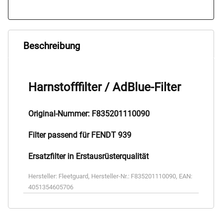
Beschreibung
Harnstofffilter / AdBlue-Filter
Original-Nummer: F835201110090
Filter passend für FENDT 939
Ersatzfilter in Erstausrüsterqualität
Hersteller:
Fleetguard
,
Hersteller-Nr.:
F835201110090
,
EAN:
4051354605706