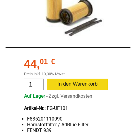
44,
01
€
Preis inkl. 19,00% Mwst.
Auf Lager
-
Zzgl.
Versandkosten
Artikel-Nr.:
FG-UF101
F835201110090
Harnstofffilter / AdBlue-Filter
FENDT 939