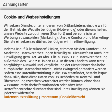
Zahlungsarten
Service
Cookie- und Werbeeinstellungen
AGB / Widerrufsrecht
Wir setzen Dienste, unter anderem von Drittanbietern, ein, die wir für
Datenschutz
den Betrieb der Website benötigen (Notwendig) oder die uns helfen,
Impressum
unsere Website zu optimieren (Komfort) und personalisierte
Werbung auszuspielen (Marketing). Um die Komfort- und Marketing-
Karriere
Dienste einsetzen zu dürfen, benötigen wir Ihre Einwilligung.
OEM-Ersatzteile
Indem Sie auf "Alle zulassen" klicken, stimmen Sie den Komfort- und
Marketing-Datenverarbeitungen freiwillig zu. Dies umfasst auch Ihre
Technik-Hilfe
Einwilligung gem. Art. 49 Abs. 1 lit. a DSGVO zur Datenverarbeitung
außerhalb des EWR, z.B. in den USA. In diesen Ländern kann trotz
Downloads
sorgfältiger Auswahl und Verpflichtung der Dienstleister das hohe
europäische Datenschutzniveau nicht zwingend garantiert werden.
Kontakt
Sofern eine Datenübermittlung in die USA stattfindet, besteht bspw.
das Risiko, dass diese Daten von US-Behörden zu Kontroll- und
Überwachungszwecken verarbeitet werden können, ohne dass
Ihre Hytec-Hydraulik Vorteile
wirksame Rechtsbehelfe vorhanden oder sämtliche
Betroffenenrechte durchsetzbar sind. Ihre Einwilligung können Sie
jederzeit widerrufen.
Schneller Versand, meist am selben Tag
Datenschutzerklärung
|
Impressum
|
Cookieübersicht
Versandkostenfrei ab 150 EUR (innerhalb DE)
Lieferung auf Rechnung (abhängig vom Wert)