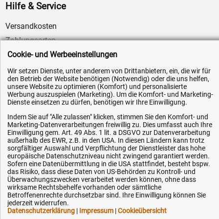
Hilfe & Service
Versandkosten
Zahlungsarten
Cookie- und Werbeeinstellungen
Service
AGB / Widerrufsrecht
Wir setzen Dienste, unter anderem von Drittanbietern, ein, die wir für
den Betrieb der Website benötigen (Notwendig) oder die uns helfen,
Datenschutz
unsere Website zu optimieren (Komfort) und personalisierte
Werbung auszuspielen (Marketing). Um die Komfort- und Marketing-
Impressum
Dienste einsetzen zu dürfen, benötigen wir Ihre Einwilligung.
Karriere
Indem Sie auf "Alle zulassen" klicken, stimmen Sie den Komfort- und
Marketing-Datenverarbeitungen freiwillig zu. Dies umfasst auch Ihre
OEM-Ersatzteile
Einwilligung gem. Art. 49 Abs. 1 lit. a DSGVO zur Datenverarbeitung
Technik-Hilfe
außerhalb des EWR, z.B. in den USA. In diesen Ländern kann trotz
sorgfältiger Auswahl und Verpflichtung der Dienstleister das hohe
Downloads
europäische Datenschutzniveau nicht zwingend garantiert werden.
Sofern eine Datenübermittlung in die USA stattfindet, besteht bspw.
Kontakt
das Risiko, dass diese Daten von US-Behörden zu Kontroll- und
Überwachungszwecken verarbeitet werden können, ohne dass
wirksame Rechtsbehelfe vorhanden oder sämtliche
Betroffenenrechte durchsetzbar sind. Ihre Einwilligung können Sie
Ihre Hytec-Hydraulik Vorteile
jederzeit widerrufen.
Datenschutzerklärung
|
Impressum
|
Cookieübersicht