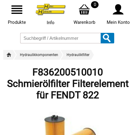
0
Produkte
Warenkorb
Mein Konto
Info
Hydraulikkomponenten
Hydraulikfilter
F836200510010
Schmierölfilter Filterelement
für FENDT 822