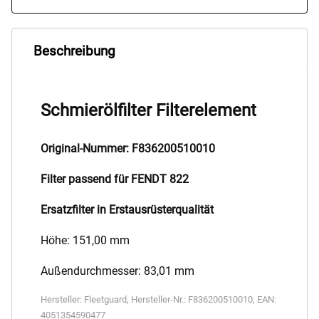
Beschreibung
Schmierölfilter Filterelement
Original-Nummer: F836200510010
Filter passend für FENDT 822
Ersatzfilter in Erstausrüsterqualität
Höhe: 151,00 mm
Außendurchmesser: 83,01 mm
Hersteller:
Fleetguard
,
Hersteller-Nr.:
F836200510010
,
EAN:
4051354590477