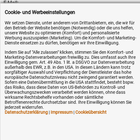
E-Mail:
info@hytec-hydraulik.de
Cookie- und Werbeeinstellungen
Wir setzen Dienste, unter anderem von Drittanbietern, ein, die wir für
den Betrieb der Website benötigen (Notwendig) oder die uns helfen,
unsere Website zu optimieren (Komfort) und personalisierte
Werbung auszuspielen (Marketing). Um die Komfort- und Marketing-
Dienste einsetzen zu dürfen, benötigen wir Ihre Einwilligung.
Hilfe & Service
Indem Sie auf "Alle zulassen" klicken, stimmen Sie den Komfort- und
Versandkosten
Marketing-Datenverarbeitungen freiwillig zu. Dies umfasst auch Ihre
Einwilligung gem. Art. 49 Abs. 1 lit. a DSGVO zur Datenverarbeitung
Zahlungsarten
außerhalb des EWR, z.B. in den USA. In diesen Ländern kann trotz
sorgfältiger Auswahl und Verpflichtung der Dienstleister das hohe
Service
europäische Datenschutzniveau nicht zwingend garantiert werden.
Sofern eine Datenübermittlung in die USA stattfindet, besteht bspw.
AGB / Widerrufsrecht
das Risiko, dass diese Daten von US-Behörden zu Kontroll- und
Überwachungszwecken verarbeitet werden können, ohne dass
Datenschutz
wirksame Rechtsbehelfe vorhanden oder sämtliche
Betroffenenrechte durchsetzbar sind. Ihre Einwilligung können Sie
Impressum
jederzeit widerrufen.
Karriere
Datenschutzerklärung
|
Impressum
|
Cookieübersicht
OEM-Ersatzteile
Technik-Hilfe
Downloads