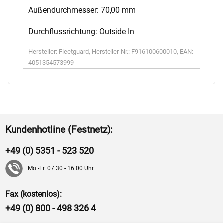
Außendurchmesser: 70,00 mm
Durchflussrichtung: Outside In
Hersteller:
Fleetguard
,
Hersteller-Nr.:
F916100600010
,
EAN:
4051354573999
Kundenhotline (Festnetz):
+49 (0) 5351 - 523 520
Mo.-Fr. 07:30 - 16:00 Uhr
Fax (kostenlos):
+49 (0) 800 - 498 326 4