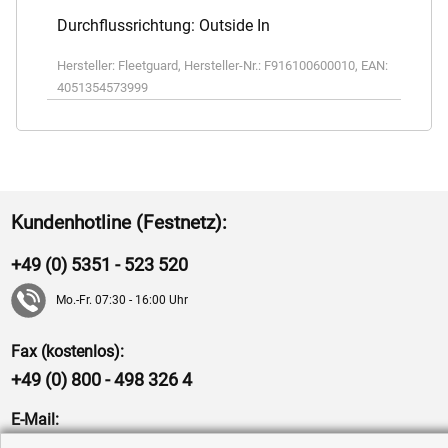
Durchflussrichtung: Outside In
Hersteller:
Fleetguard
,
Hersteller-Nr.:
F916100600010
,
EAN:
4051354573999
Kundenhotline (Festnetz):
+49 (0) 5351 - 523 520
Mo.-Fr. 07:30 - 16:00 Uhr
Fax (kostenlos):
+49 (0) 800 - 498 326 4
E-Mail:
info@hytec-hydraulik.de