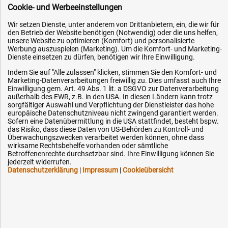
Cookie- und Werbeeinstellungen
Wir setzen Dienste, unter anderem von Drittanbietern, ein, die wir für
den Betrieb der Website benötigen (Notwendig) oder die uns helfen,
unsere Website zu optimieren (Komfort) und personalisierte
Werbung auszuspielen (Marketing). Um die Komfort- und Marketing-
Hilfe & Service
Dienste einsetzen zu dürfen, benötigen wir Ihre Einwilligung.
Indem Sie auf "Alle zulassen" klicken, stimmen Sie den Komfort- und
Versandkosten
Marketing-Datenverarbeitungen freiwillig zu. Dies umfasst auch Ihre
Zahlungsarten
Einwilligung gem. Art. 49 Abs. 1 lit. a DSGVO zur Datenverarbeitung
außerhalb des EWR, z.B. in den USA. In diesen Ländern kann trotz
Service
sorgfältiger Auswahl und Verpflichtung der Dienstleister das hohe
europäische Datenschutzniveau nicht zwingend garantiert werden.
AGB / Widerrufsrecht
Sofern eine Datenübermittlung in die USA stattfindet, besteht bspw.
das Risiko, dass diese Daten von US-Behörden zu Kontroll- und
Datenschutz
Überwachungszwecken verarbeitet werden können, ohne dass
wirksame Rechtsbehelfe vorhanden oder sämtliche
Impressum
Betroffenenrechte durchsetzbar sind. Ihre Einwilligung können Sie
jederzeit widerrufen.
Karriere
Datenschutzerklärung
|
Impressum
|
Cookieübersicht
OEM-Ersatzteile
Technik-Hilfe
Downloads
Kontakt