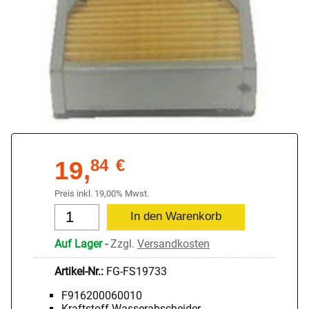
19,
84
€
Preis inkl. 19,00% Mwst.
Auf Lager
-
Zzgl.
Versandkosten
Artikel-Nr.:
FG-FS19733
F916200060010
Kraftstoff-Wasserabscheider