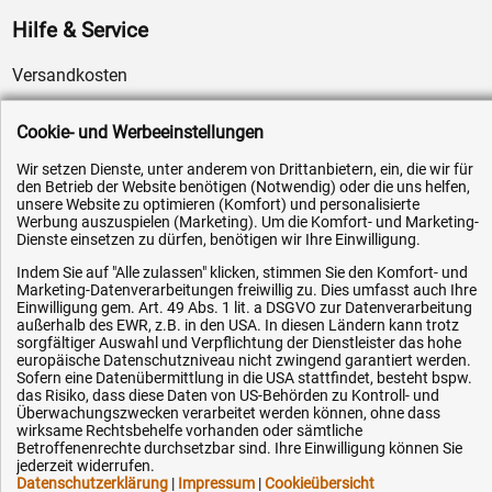
Hilfe & Service
Versandkosten
Zahlungsarten
Cookie- und Werbeeinstellungen
Service
AGB / Widerrufsrecht
Wir setzen Dienste, unter anderem von Drittanbietern, ein, die wir für
den Betrieb der Website benötigen (Notwendig) oder die uns helfen,
Datenschutz
unsere Website zu optimieren (Komfort) und personalisierte
Werbung auszuspielen (Marketing). Um die Komfort- und Marketing-
Impressum
Dienste einsetzen zu dürfen, benötigen wir Ihre Einwilligung.
Karriere
Indem Sie auf "Alle zulassen" klicken, stimmen Sie den Komfort- und
Marketing-Datenverarbeitungen freiwillig zu. Dies umfasst auch Ihre
OEM-Ersatzteile
Einwilligung gem. Art. 49 Abs. 1 lit. a DSGVO zur Datenverarbeitung
außerhalb des EWR, z.B. in den USA. In diesen Ländern kann trotz
Technik-Hilfe
sorgfältiger Auswahl und Verpflichtung der Dienstleister das hohe
Downloads
europäische Datenschutzniveau nicht zwingend garantiert werden.
Sofern eine Datenübermittlung in die USA stattfindet, besteht bspw.
Kontakt
das Risiko, dass diese Daten von US-Behörden zu Kontroll- und
Überwachungszwecken verarbeitet werden können, ohne dass
wirksame Rechtsbehelfe vorhanden oder sämtliche
Betroffenenrechte durchsetzbar sind. Ihre Einwilligung können Sie
Ihre Hytec-Hydraulik Vorteile
jederzeit widerrufen.
Datenschutzerklärung
|
Impressum
|
Cookieübersicht