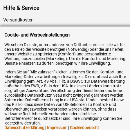
Hilfe & Service
Versandkosten
Zahlungsarten
Cookie- und Werbeeinstellungen
Service
AGB / Widerrufsrecht
Wir setzen Dienste, unter anderem von Drittanbietern, ein, die wir für
den Betrieb der Website benötigen (Notwendig) oder die uns helfen,
Datenschutz
unsere Website zu optimieren (Komfort) und personalisierte
Werbung auszuspielen (Marketing). Um die Komfort- und Marketing-
Impressum
Dienste einsetzen zu dürfen, benötigen wir Ihre Einwilligung.
Karriere
Indem Sie auf "Alle zulassen" klicken, stimmen Sie den Komfort- und
Marketing-Datenverarbeitungen freiwillig zu. Dies umfasst auch Ihre
OEM-Ersatzteile
Einwilligung gem. Art. 49 Abs. 1 lit. a DSGVO zur Datenverarbeitung
außerhalb des EWR, z.B. in den USA. In diesen Ländern kann trotz
Technik-Hilfe
sorgfältiger Auswahl und Verpflichtung der Dienstleister das hohe
Downloads
europäische Datenschutzniveau nicht zwingend garantiert werden.
Sofern eine Datenübermittlung in die USA stattfindet, besteht bspw.
Kontakt
das Risiko, dass diese Daten von US-Behörden zu Kontroll- und
Überwachungszwecken verarbeitet werden können, ohne dass
wirksame Rechtsbehelfe vorhanden oder sämtliche
Betroffenenrechte durchsetzbar sind. Ihre Einwilligung können Sie
Ihre Hytec-Hydraulik Vorteile
jederzeit widerrufen.
Datenschutzerklärung
|
Impressum
|
Cookieübersicht