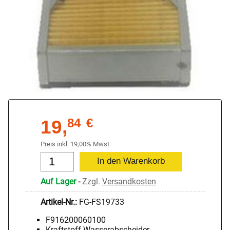
19,
84
€
Preis inkl. 19,00% Mwst.
Auf Lager
-
Zzgl.
Versandkosten
Artikel-Nr.:
FG-FS19733
F916200060100
Kraftstoff-Wasserabscheider