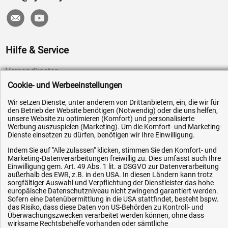
Hilfe & Service
Versandkosten
Cookie- und Werbeeinstellungen
Zahlungsarten
Service
Wir setzen Dienste, unter anderem von Drittanbietern, ein, die wir für
den Betrieb der Website benötigen (Notwendig) oder die uns helfen,
AGB / Widerrufsrecht
unsere Website zu optimieren (Komfort) und personalisierte
Werbung auszuspielen (Marketing). Um die Komfort- und Marketing-
Datenschutz
Dienste einsetzen zu dürfen, benötigen wir Ihre Einwilligung.
Impressum
Indem Sie auf "Alle zulassen" klicken, stimmen Sie den Komfort- und
Marketing-Datenverarbeitungen freiwillig zu. Dies umfasst auch Ihre
Karriere
Einwilligung gem. Art. 49 Abs. 1 lit. a DSGVO zur Datenverarbeitung
OEM-Ersatzteile
außerhalb des EWR, z.B. in den USA. In diesen Ländern kann trotz
sorgfältiger Auswahl und Verpflichtung der Dienstleister das hohe
Technik-Hilfe
europäische Datenschutzniveau nicht zwingend garantiert werden.
Sofern eine Datenübermittlung in die USA stattfindet, besteht bspw.
Downloads
das Risiko, dass diese Daten von US-Behörden zu Kontroll- und
Überwachungszwecken verarbeitet werden können, ohne dass
Kontakt
wirksame Rechtsbehelfe vorhanden oder sämtliche