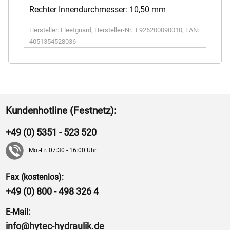
Rechter Innendurchmesser: 10,50 mm
Hersteller:
Fleetguard
,
Hersteller-Nr.:
F926200090010
,
EAN:
4051354528036
Kundenhotline (Festnetz):
+49 (0) 5351 - 523 520
Mo.-Fr. 07:30 - 16:00 Uhr
Fax (kostenlos):
+49 (0) 800 - 498 326 4
E-Mail:
info@hytec-hydraulik.de