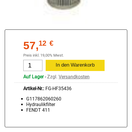
57,
12
€
Preis inkl. 19,00% Mwst.
Auf Lager
-
Zzgl.
Versandkosten
Artikel-Nr.:
FG-HF35436
G117862060260
Hydraulikfilter
FENDT 411