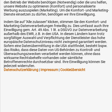
den Betrieb der Website benötigen (Notwendig) oder die uns helfen,
Hilfe & Service
unsere Website zu optimieren (Komfort) und personalisierte
Werbung auszuspielen (Marketing). Um die Komfort- und Marketing-
Dienste einsetzen zu dürfen, benötigen wir Ihre Einwilligung.
Versandkosten
Indem Sie auf "Alle zulassen" klicken, stimmen Sie den Komfort- und
Zahlungsarten
Marketing-Datenverarbeitungen freiwillig zu. Dies umfasst auch Ihre
Service
Einwilligung gem. Art. 49 Abs. 1 lit. a DSGVO zur Datenverarbeitung
außerhalb des EWR, z.B. in den USA. In diesen Ländern kann trotz
AGB / Widerrufsrecht
sorgfältiger Auswahl und Verpflichtung der Dienstleister das hohe
europäische Datenschutzniveau nicht zwingend garantiert werden.
Datenschutz
Sofern eine Datenübermittlung in die USA stattfindet, besteht bspw.
das Risiko, dass diese Daten von US-Behörden zu Kontroll- und
Impressum
Überwachungszwecken verarbeitet werden können, ohne dass
wirksame Rechtsbehelfe vorhanden oder sämtliche
Karriere
Betroffenenrechte durchsetzbar sind. Ihre Einwilligung können Sie
OEM-Ersatzteile
jederzeit widerrufen.
Datenschutzerklärung
|
Impressum
|
Cookieübersicht
Technik-Hilfe
Downloads
Kontakt
Ihre Hytec-Hydraulik Vorteile