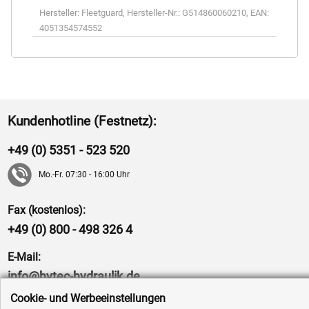
Hersteller:
Fleetguard
,
Hersteller-Nr.:
G514860060210
,
EAN:
4051354574552
Kundenhotline (Festnetz):
+49 (0) 5351 - 523 520
Mo.-Fr. 07:30 - 16:00 Uhr
Fax (kostenlos):
+49 (0) 800 - 498 326 4
E-Mail:
info@hytec-hydraulik.de
Cookie- und Werbeeinstellungen