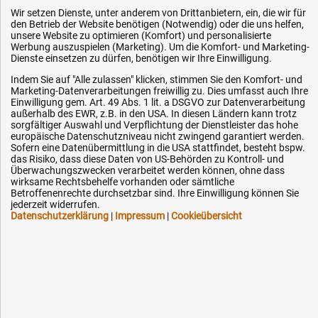
Wir setzen Dienste, unter anderem von Drittanbietern, ein, die wir für
den Betrieb der Website benötigen (Notwendig) oder die uns helfen,
unsere Website zu optimieren (Komfort) und personalisierte
Hilfe & Service
Werbung auszuspielen (Marketing). Um die Komfort- und Marketing-
Dienste einsetzen zu dürfen, benötigen wir Ihre Einwilligung.
Versandkosten
Indem Sie auf "Alle zulassen" klicken, stimmen Sie den Komfort- und
Zahlungsarten
Marketing-Datenverarbeitungen freiwillig zu. Dies umfasst auch Ihre
Einwilligung gem. Art. 49 Abs. 1 lit. a DSGVO zur Datenverarbeitung
Service
außerhalb des EWR, z.B. in den USA. In diesen Ländern kann trotz
sorgfältiger Auswahl und Verpflichtung der Dienstleister das hohe
AGB / Widerrufsrecht
europäische Datenschutzniveau nicht zwingend garantiert werden.
Sofern eine Datenübermittlung in die USA stattfindet, besteht bspw.
Datenschutz
das Risiko, dass diese Daten von US-Behörden zu Kontroll- und
Überwachungszwecken verarbeitet werden können, ohne dass
Impressum
wirksame Rechtsbehelfe vorhanden oder sämtliche
Karriere
Betroffenenrechte durchsetzbar sind. Ihre Einwilligung können Sie
jederzeit widerrufen.
OEM-Ersatzteile
Datenschutzerklärung
|
Impressum
|
Cookieübersicht
Technik-Hilfe
Downloads
Kontakt