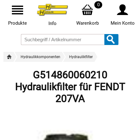
0
Produkte
Warenkorb
Mein Konto
Info
Hydraulikkomponenten
Hydraulikfilter
G514860060210
Hydraulikfilter für FENDT
207VA