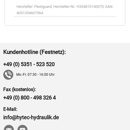
Hersteller:
Fleetguard
,
Hersteller-Nr.:
H334810140070
,
EAN:
4051354607564
Kundenhotline (Festnetz):
+49 (0) 5351 - 523 520
Mo.-Fr. 07:30 - 16:00 Uhr
Fax (kostenlos):
+49 (0) 800 - 498 326 4
E-Mail:
info@hytec-hydraulik.de