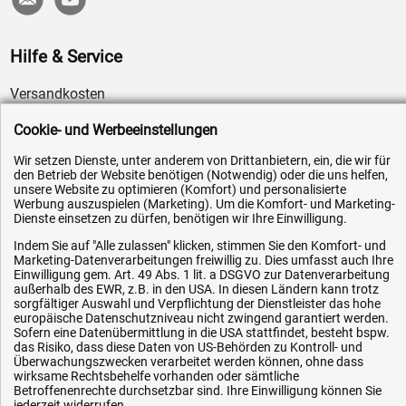
Hilfe & Service
Versandkosten
Zahlungsarten
Cookie- und Werbeeinstellungen
Service
Wir setzen Dienste, unter anderem von Drittanbietern, ein, die wir für
AGB / Widerrufsrecht
den Betrieb der Website benötigen (Notwendig) oder die uns helfen,
unsere Website zu optimieren (Komfort) und personalisierte
Datenschutz
Werbung auszuspielen (Marketing). Um die Komfort- und Marketing-
Dienste einsetzen zu dürfen, benötigen wir Ihre Einwilligung.
Impressum
Indem Sie auf "Alle zulassen" klicken, stimmen Sie den Komfort- und
Karriere
Marketing-Datenverarbeitungen freiwillig zu. Dies umfasst auch Ihre
Einwilligung gem. Art. 49 Abs. 1 lit. a DSGVO zur Datenverarbeitung
OEM-Ersatzteile
außerhalb des EWR, z.B. in den USA. In diesen Ländern kann trotz
Technik-Hilfe
sorgfältiger Auswahl und Verpflichtung der Dienstleister das hohe
europäische Datenschutzniveau nicht zwingend garantiert werden.
Downloads
Sofern eine Datenübermittlung in die USA stattfindet, besteht bspw.
das Risiko, dass diese Daten von US-Behörden zu Kontroll- und
Kontakt
Überwachungszwecken verarbeitet werden können, ohne dass
wirksame Rechtsbehelfe vorhanden oder sämtliche
Betroffenenrechte durchsetzbar sind. Ihre Einwilligung können Sie
jederzeit widerrufen.