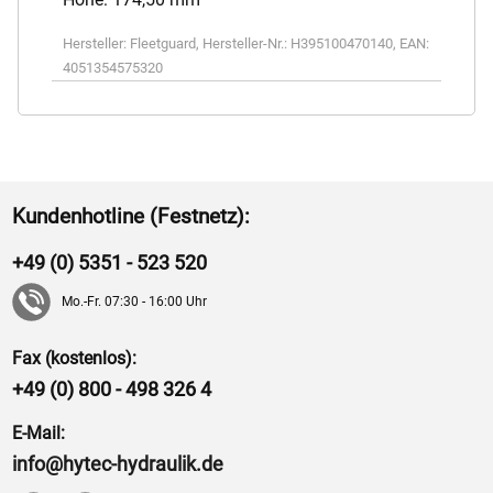
Hersteller:
Fleetguard
,
Hersteller-Nr.:
H395100470140
,
EAN:
4051354575320
Kundenhotline (Festnetz):
+49 (0) 5351 - 523 520
Mo.-Fr. 07:30 - 16:00 Uhr
Fax (kostenlos):
+49 (0) 800 - 498 326 4
E-Mail:
info@hytec-hydraulik.de