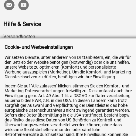
Hilfe & Service
Versandkosten
Zahlungsarten
Cookie- und Werbeeinstellungen
Service
Wir setzen Dienste, unter anderem von Drittanbietern, ein, die wir für
den Betrieb der Website benötigen (Notwendig) oder die uns helfen,
AGB / Widerrufsrecht
unsere Website zu optimieren (Komfort) und personalisierte
Datenschutz
Werbung auszuspielen (Marketing). Um die Komfort- und Marketing-
Dienste einsetzen zu dürfen, benötigen wir Ihre Einwilligung.
Impressum
Indem Sie auf "Alle zulassen" klicken, stimmen Sie den Komfort- und
Karriere
Marketing-Datenverarbeitungen freiwillig zu. Dies umfasst auch Ihre
Einwilligung gem. Art. 49 Abs. 1 lit. a DSGVO zur Datenverarbeitung
OEM-Ersatzteile
außerhalb des EWR, z.B. in den USA. In diesen Ländern kann trotz
sorgfältiger Auswahl und Verpflichtung der Dienstleister das hohe
Technik-Hilfe
europäische Datenschutzniveau nicht zwingend garantiert werden.
Sofern eine Datenübermittlung in die USA stattfindet, besteht bspw.
Downloads
das Risiko, dass diese Daten von US-Behörden zu Kontroll- und
Kontakt
Überwachungszwecken verarbeitet werden können, ohne dass
wirksame Rechtsbehelfe vorhanden oder sämtliche
Betroffenenrechte durchsetzbar sind. Ihre Einwilligung können Sie