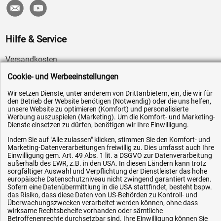
Hilfe & Service
Versandkosten
Zahlungsarten
Cookie- und Werbeeinstellungen
Service
Wir setzen Dienste, unter anderem von Drittanbietern, ein, die wir für
den Betrieb der Website benötigen (Notwendig) oder die uns helfen,
AGB / Widerrufsrecht
unsere Website zu optimieren (Komfort) und personalisierte
Datenschutz
Werbung auszuspielen (Marketing). Um die Komfort- und Marketing-
Dienste einsetzen zu dürfen, benötigen wir Ihre Einwilligung.
Impressum
Indem Sie auf "Alle zulassen" klicken, stimmen Sie den Komfort- und
Karriere
Marketing-Datenverarbeitungen freiwillig zu. Dies umfasst auch Ihre
Einwilligung gem. Art. 49 Abs. 1 lit. a DSGVO zur Datenverarbeitung
OEM-Ersatzteile
außerhalb des EWR, z.B. in den USA. In diesen Ländern kann trotz
sorgfältiger Auswahl und Verpflichtung der Dienstleister das hohe
Technik-Hilfe
europäische Datenschutzniveau nicht zwingend garantiert werden.
Sofern eine Datenübermittlung in die USA stattfindet, besteht bspw.
Downloads
das Risiko, dass diese Daten von US-Behörden zu Kontroll- und
Kontakt
Überwachungszwecken verarbeitet werden können, ohne dass
wirksame Rechtsbehelfe vorhanden oder sämtliche
Betroffenenrechte durchsetzbar sind. Ihre Einwilligung können Sie