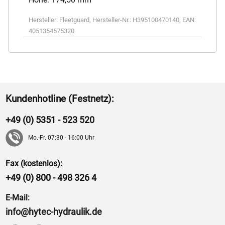
Hersteller:
Fleetguard
,
Hersteller-Nr.:
H395100470140
,
EAN:
4051354575320
Kundenhotline (Festnetz):
+49 (0) 5351 - 523 520
Mo.-Fr. 07:30 - 16:00 Uhr
Fax (kostenlos):
+49 (0) 800 - 498 326 4
E-Mail:
info@hytec-hydraulik.de