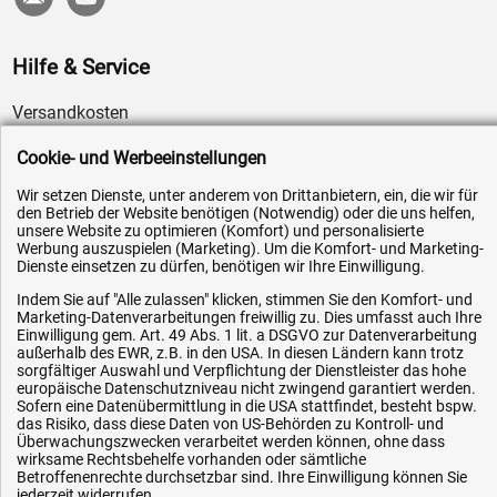
Hilfe & Service
Versandkosten
Zahlungsarten
Cookie- und Werbeeinstellungen
Service
Wir setzen Dienste, unter anderem von Drittanbietern, ein, die wir für
AGB / Widerrufsrecht
den Betrieb der Website benötigen (Notwendig) oder die uns helfen,
unsere Website zu optimieren (Komfort) und personalisierte
Datenschutz
Werbung auszuspielen (Marketing). Um die Komfort- und Marketing-
Dienste einsetzen zu dürfen, benötigen wir Ihre Einwilligung.
Impressum
Indem Sie auf "Alle zulassen" klicken, stimmen Sie den Komfort- und
Karriere
Marketing-Datenverarbeitungen freiwillig zu. Dies umfasst auch Ihre
Einwilligung gem. Art. 49 Abs. 1 lit. a DSGVO zur Datenverarbeitung
OEM-Ersatzteile
außerhalb des EWR, z.B. in den USA. In diesen Ländern kann trotz
Technik-Hilfe
sorgfältiger Auswahl und Verpflichtung der Dienstleister das hohe
europäische Datenschutzniveau nicht zwingend garantiert werden.
Downloads
Sofern eine Datenübermittlung in die USA stattfindet, besteht bspw.
das Risiko, dass diese Daten von US-Behörden zu Kontroll- und
Kontakt
Überwachungszwecken verarbeitet werden können, ohne dass
wirksame Rechtsbehelfe vorhanden oder sämtliche
Betroffenenrechte durchsetzbar sind. Ihre Einwilligung können Sie
jederzeit widerrufen.