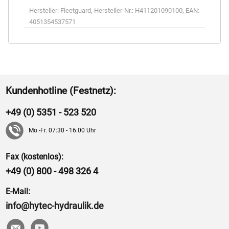
Hersteller:
Fleetguard
,
Hersteller-Nr.:
H411201090100
,
EAN:
4051354537571
Kundenhotline (Festnetz):
+49 (0) 5351 - 523 520
Mo.-Fr. 07:30 - 16:00 Uhr
Fax (kostenlos):
+49 (0) 800 - 498 326 4
E-Mail:
info@hytec-hydraulik.de