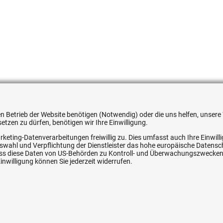
051354536048
 den Betrieb der Website benötigen (Notwendig) oder die uns helfen, unse
tzen zu dürfen, benötigen wir Ihre Einwilligung.
rketing-Datenverarbeitungen freiwillig zu. Dies umfasst auch Ihre Einwil
Auswahl und Verpflichtung der Dienstleister das hohe europäische Datens
ice
Ihre Hytec-Hydraulik Vorteile
, dass diese Daten von US-Behörden zu Kontroll- und Überwachungszwecke
nwilligung können Sie jederzeit widerrufen.
Schneller Versand, meist am selben Tag
Versandkostenfrei ab 150 EUR (innerhalb DE)
Lieferung auf Rechnung (abhängig vom Wert)
Einmonatiges Rückgaberecht
srecht
Über 30 Jahre Erfahrung