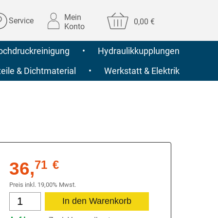
Mein
Service
0,00 €
Konto
ochdruckreinigung
•
Hydraulikkupplungen
ile & Dichtmaterial
•
Werkstatt & Elektrik
36,
71
€
Preis inkl. 19,00% Mwst.