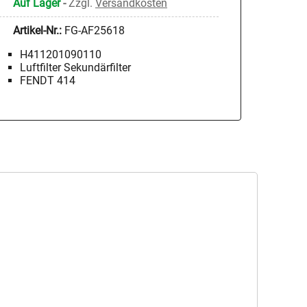
Auf Lager
-
Zzgl.
Versandkosten
Artikel-Nr.:
FG-AF25618
H411201090110
Luftfilter Sekundärfilter
FENDT 414