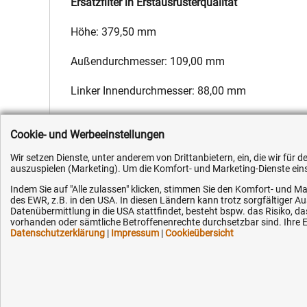
Ersatzfilter in Erstausrüsterqualität
Höhe: 379,50 mm
Außendurchmesser: 109,00 mm
Linker Innendurchmesser: 88,00 mm
Hersteller:
Fleetguard
,
Hersteller-Nr.:
H411201090110
,
EAN:
4
Cookie- und Werbeeinstellungen
Wir setzen Dienste, unter anderem von Drittanbietern, ein, die wir für
auszuspielen (Marketing). Um die Komfort- und Marketing-Dienste einse
Indem Sie auf "Alle zulassen" klicken, stimmen Sie den Komfort- und Ma
des EWR, z.B. in den USA. In diesen Ländern kann trotz sorgfältiger 
Kundenhotline (Festnetz):
Hilfe & Serv
Datenübermittlung in die USA stattfindet, besteht bspw. das Risiko
vorhanden oder sämtliche Betroffenenrechte durchsetzbar sind. Ihre Ei
Datenschutzerklärung
|
Impressum
|
Cookieübersicht
+49 (0) 5351 - 523 520
Versandkosten
Zahlungsarten
Mo.-Fr. 07:30 - 16:00 Uhr
Service
AGB / Widerruf
Fax (kostenlos):