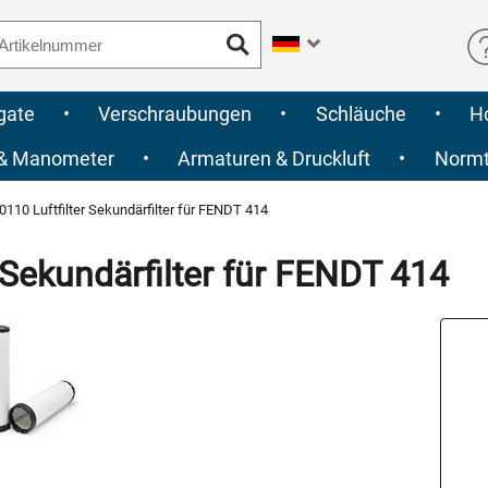
gate
•
Verschraubungen
•
Schläuche
•
H
 & Manometer
•
Armaturen & Druckluft
•
Normte
10 Luftfilter Sekundärfilter für FENDT 414
Sekundärfilter für FENDT 414