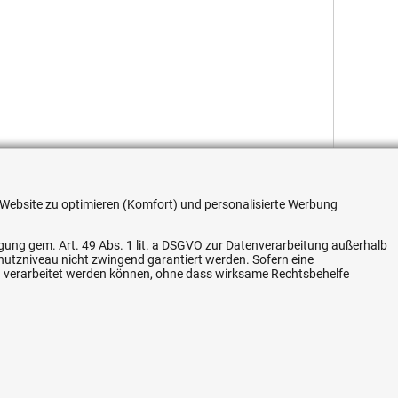
re Website zu optimieren (Komfort) und personalisierte Werbung
ligung gem. Art. 49 Abs. 1 lit. a DSGVO zur Datenverarbeitung außerhalb
chutzniveau nicht zwingend garantiert werden. Sofern eine
Flexible Zahlung
n verarbeitet werden können, ohne dass wirksame Rechtsbehelfe