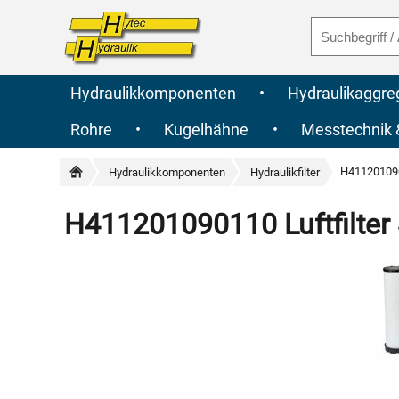
Hydraulikkomponenten
•
Hydraulikaggre
Rohre
•
Kugelhähne
•
Messtechnik
H4112010901
Hydraulikkomponenten
Hydraulikfilter
H411201090110 Luftfilter 