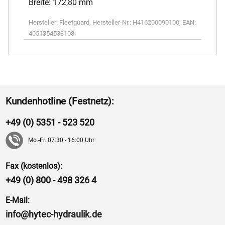
Breite: 172,80 mm
Hersteller:
Fleetguard
,
Hersteller-Nr.:
H416200090100
,
EAN:
4051354533108
Kundenhotline (Festnetz):
+49 (0) 5351 - 523 520
Mo.-Fr. 07:30 - 16:00 Uhr
Fax (kostenlos):
+49 (0) 800 - 498 326 4
E-Mail:
info@hytec-hydraulik.de