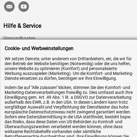
Hilfe & Service
Versandkosten
Zahlungsarten
Cookie- und Werbeeinstellungen
Service
Wir setzen Dienste, unter anderem von Drittanbietern, ein, die wir für
den Betrieb der Website benötigen (Notwendig) oder die uns helfen,
AGB / Widerrufsrecht
unsere Website zu optimieren (Komfort) und personalisierte
Werbung auszuspielen (Marketing). Um die Komfort- und Marketing-
Datenschutz
Dienste einsetzen zu dürfen, benötigen wir Ihre Einwilligung.
Impressum
Indem Sie auf "Alle zulassen" klicken, stimmen Sie den Komfort- und
Karriere
Marketing-Datenverarbeitungen freiwillig zu. Dies umfasst auch Ihre
Einwilligung gem. Art. 49 Abs. 1 lit. a DSGVO zur Datenverarbeitung
OEM-Ersatzteile
außerhalb des EWR, z.B. in den USA. In diesen Ländern kann trotz
sorgfältiger Auswahl und Verpflichtung der Dienstleister das hohe
Technik-Hilfe
europäische Datenschutzniveau nicht zwingend garantiert werden.
Sofern eine Datenübermittlung in die USA stattfindet, besteht bspw.
Downloads
das Risiko, dass diese Daten von US-Behörden zu Kontroll- und
Überwachungszwecken verarbeitet werden können, ohne dass
Kontakt
wirksame Rechtsbehelfe vorhanden oder sämtliche
Betroffenenrechte durchsetzbar sind. Ihre Einwilligung können Sie