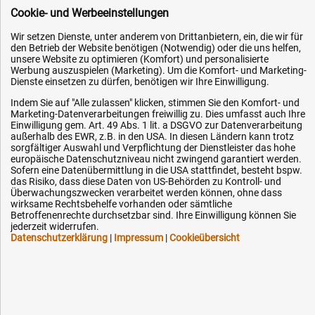
Cookie- und Werbeeinstellungen
Datenschutz
Wir setzen Dienste, unter anderem von Drittanbietern, ein, die wir für
Impressum
den Betrieb der Website benötigen (Notwendig) oder die uns helfen,
Karriere
unsere Website zu optimieren (Komfort) und personalisierte
Werbung auszuspielen (Marketing). Um die Komfort- und Marketing-
OEM-Ersatzteile
Dienste einsetzen zu dürfen, benötigen wir Ihre Einwilligung.
Technik-Hilfe
Indem Sie auf "Alle zulassen" klicken, stimmen Sie den Komfort- und
Marketing-Datenverarbeitungen freiwillig zu. Dies umfasst auch Ihre
Downloads
Einwilligung gem. Art. 49 Abs. 1 lit. a DSGVO zur Datenverarbeitung
außerhalb des EWR, z.B. in den USA. In diesen Ländern kann trotz
Kontakt
sorgfältiger Auswahl und Verpflichtung der Dienstleister das hohe
europäische Datenschutzniveau nicht zwingend garantiert werden.
Sofern eine Datenübermittlung in die USA stattfindet, besteht bspw.
Ihre Hytec-Hydraulik Vorteile
das Risiko, dass diese Daten von US-Behörden zu Kontroll- und
Überwachungszwecken verarbeitet werden können, ohne dass
wirksame Rechtsbehelfe vorhanden oder sämtliche
Schneller Versand, meist am selben Tag
Betroffenenrechte durchsetzbar sind. Ihre Einwilligung können Sie
jederzeit widerrufen.
Versandkostenfrei ab 150 EUR (innerhalb DE)
Datenschutzerklärung
|
Impressum
|
Cookieübersicht
Lieferung auf Rechnung (abhängig vom Wert)
Einmonatiges Rückgaberecht
Über 30 Jahre Erfahrung
Kompetente telefonische Beratung