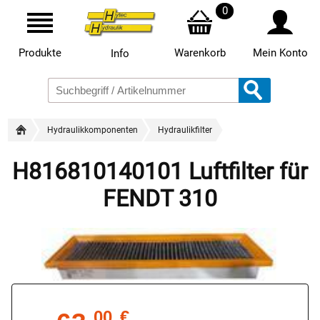
0
Produkte
Warenkorb
Mein Konto
Info
Hydraulikkomponenten
Hydraulikfilter
H816810140101 Luftfilter für
FENDT 310
00
€