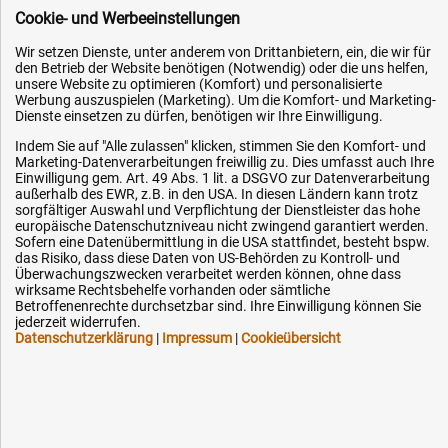
Cookie- und Werbeeinstellungen
Datenschutz
Wir setzen Dienste, unter anderem von Drittanbietern, ein, die wir für
Impressum
den Betrieb der Website benötigen (Notwendig) oder die uns helfen,
Karriere
unsere Website zu optimieren (Komfort) und personalisierte
Werbung auszuspielen (Marketing). Um die Komfort- und Marketing-
OEM-Ersatzteile
Dienste einsetzen zu dürfen, benötigen wir Ihre Einwilligung.
Technik-Hilfe
Indem Sie auf "Alle zulassen" klicken, stimmen Sie den Komfort- und
Marketing-Datenverarbeitungen freiwillig zu. Dies umfasst auch Ihre
Downloads
Einwilligung gem. Art. 49 Abs. 1 lit. a DSGVO zur Datenverarbeitung
außerhalb des EWR, z.B. in den USA. In diesen Ländern kann trotz
Kontakt
sorgfältiger Auswahl und Verpflichtung der Dienstleister das hohe
europäische Datenschutzniveau nicht zwingend garantiert werden.
Sofern eine Datenübermittlung in die USA stattfindet, besteht bspw.
Ihre Hytec-Hydraulik Vorteile
das Risiko, dass diese Daten von US-Behörden zu Kontroll- und
Überwachungszwecken verarbeitet werden können, ohne dass
wirksame Rechtsbehelfe vorhanden oder sämtliche
Schneller Versand, meist am selben Tag
Betroffenenrechte durchsetzbar sind. Ihre Einwilligung können Sie
jederzeit widerrufen.
Versandkostenfrei ab 150 EUR (innerhalb DE)
Datenschutzerklärung
|
Impressum
|
Cookieübersicht
Lieferung auf Rechnung (abhängig vom Wert)
Einmonatiges Rückgaberecht
Über 30 Jahre Erfahrung
Kompetente telefonische Beratung