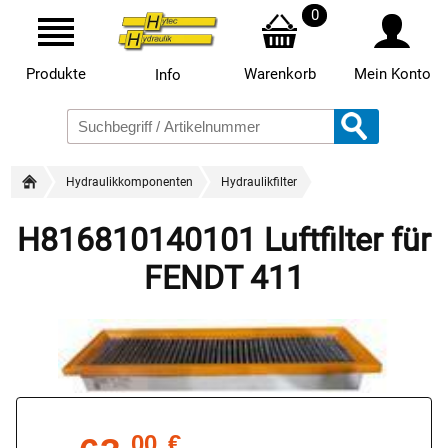
0
Produkte
Warenkorb
Mein Konto
Info
Hydraulikkomponenten
Hydraulikfilter
H816810140101 Luftfilter für
FENDT 411
00
€