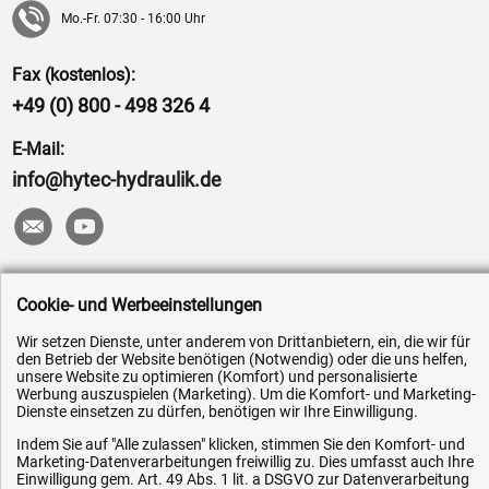
Mo.-Fr. 07:30 - 16:00 Uhr
Fax (kostenlos):
+49 (0) 800 - 498 326 4
E-Mail:
info@hytec-hydraulik.de
Hilfe & Service
Cookie- und Werbeeinstellungen
Versandkosten
Wir setzen Dienste, unter anderem von Drittanbietern, ein, die wir für
den Betrieb der Website benötigen (Notwendig) oder die uns helfen,
Zahlungsarten
unsere Website zu optimieren (Komfort) und personalisierte
Werbung auszuspielen (Marketing). Um die Komfort- und Marketing-
Service
Dienste einsetzen zu dürfen, benötigen wir Ihre Einwilligung.
AGB / Widerrufsrecht
Indem Sie auf "Alle zulassen" klicken, stimmen Sie den Komfort- und
Marketing-Datenverarbeitungen freiwillig zu. Dies umfasst auch Ihre
Datenschutz
Einwilligung gem. Art. 49 Abs. 1 lit. a DSGVO zur Datenverarbeitung