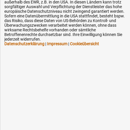
außerhalb des EWR, z.B. in den USA. In diesen Ländern kann trotz
Impressum
sorgfältiger Auswahl und Verpflichtung der Dienstleister das hohe
Karriere
europäische Datenschutzniveau nicht zwingend garantiert werden.
Sofern eine Datenübermittlung in die USA stattfindet, besteht bspw.
OEM-Ersatzteile
das Risiko, dass diese Daten von US-Behörden zu Kontroll- und
Überwachungszwecken verarbeitet werden können, ohne dass
Technik-Hilfe
wirksame Rechtsbehelfe vorhanden oder sämtliche
Betroffenenrechte durchsetzbar sind. Ihre Einwilligung können Sie
Downloads
jederzeit widerrufen.
Datenschutzerklärung
|
Impressum
|
Cookieübersicht
Kontakt
Ihre Hytec-Hydraulik Vorteile
Schneller Versand, meist am selben Tag
Versandkostenfrei ab 150 EUR (innerhalb DE)
Lieferung auf Rechnung (abhängig vom Wert)
Einmonatiges Rückgaberecht
Über 30 Jahre Erfahrung
Kompetente telefonische Beratung