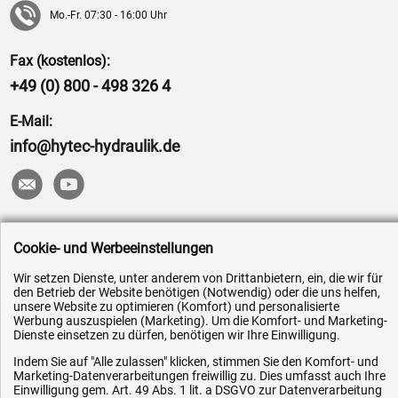
Mo.-Fr. 07:30 - 16:00 Uhr
Fax (kostenlos):
+49 (0) 800 - 498 326 4
E-Mail:
info@hytec-hydraulik.de
Hilfe & Service
Cookie- und Werbeeinstellungen
Versandkosten
Wir setzen Dienste, unter anderem von Drittanbietern, ein, die wir für
den Betrieb der Website benötigen (Notwendig) oder die uns helfen,
Zahlungsarten
unsere Website zu optimieren (Komfort) und personalisierte
Werbung auszuspielen (Marketing). Um die Komfort- und Marketing-
Service
Dienste einsetzen zu dürfen, benötigen wir Ihre Einwilligung.
AGB / Widerrufsrecht
Indem Sie auf "Alle zulassen" klicken, stimmen Sie den Komfort- und
Marketing-Datenverarbeitungen freiwillig zu. Dies umfasst auch Ihre
Datenschutz
Einwilligung gem. Art. 49 Abs. 1 lit. a DSGVO zur Datenverarbeitung