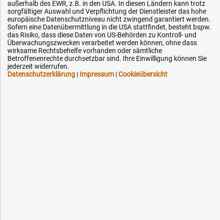
außerhalb des EWR, z.B. in den USA. In diesen Ländern kann trotz
Impressum
sorgfältiger Auswahl und Verpflichtung der Dienstleister das hohe
Karriere
europäische Datenschutzniveau nicht zwingend garantiert werden.
Sofern eine Datenübermittlung in die USA stattfindet, besteht bspw.
OEM-Ersatzteile
das Risiko, dass diese Daten von US-Behörden zu Kontroll- und
Überwachungszwecken verarbeitet werden können, ohne dass
Technik-Hilfe
wirksame Rechtsbehelfe vorhanden oder sämtliche
Betroffenenrechte durchsetzbar sind. Ihre Einwilligung können Sie
Downloads
jederzeit widerrufen.
Datenschutzerklärung
|
Impressum
|
Cookieübersicht
Kontakt
Ihre Hytec-Hydraulik Vorteile
Schneller Versand, meist am selben Tag
Versandkostenfrei ab 150 EUR (innerhalb DE)
Lieferung auf Rechnung (abhängig vom Wert)
Einmonatiges Rückgaberecht
Über 30 Jahre Erfahrung
Kompetente telefonische Beratung