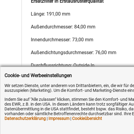
Ersatzfilter in Erstausrüsterqualität
Länge: 191,00 mm
Außendurchmesser: 84,00 mm
Innendurchmesser: 73,00 mm
Außendichtungsdurchmesser: 76,00 mm
Durchflussrichtung: Outside In
Cookie- und Werbeeinstellungen
Hersteller:
Fleetguard
,
Hersteller-Nr.:
X810270072
,
EAN:
4051
Wir setzen Dienste, unter anderem von Drittanbietern, ein, die wir für
auszuspielen (Marketing). Um die Komfort- und Marketing-Dienste einse
Indem Sie auf "Alle zulassen" klicken, stimmen Sie den Komfort- und Ma
des EWR, z.B. in den USA. In diesen Ländern kann trotz sorgfältiger 
Datenübermittlung in die USA stattfindet, besteht bspw. das Risiko
vorhanden oder sämtliche Betroffenenrechte durchsetzbar sind. Ihre Ei
Kundenhotline (Festnetz):
Hilfe & Serv
Datenschutzerklärung
|
Impressum
|
Cookieübersicht
+49 (0) 5351 - 523 520
Versandkosten