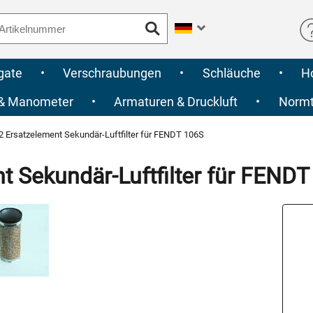
gate
•
Verschraubungen
•
Schläuche
•
H
 & Manometer
•
Armaturen & Druckluft
•
Normte
 Ersatzelement Sekundär-Luftfilter für FENDT 106S
 Sekundär-Luftfilter für FENDT