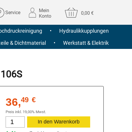
Mein
Service
0,00 €
Konto
ochdruckreinigung
•
Hydraulikkupplungen
ile & Dichtmaterial
•
Werkstatt & Elektrik
 106S
36,
49
€
Preis inkl. 19,00% Mwst.