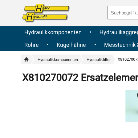
Hydraulikkomponenten
•
Hydraulikaggre
Rohre
•
Kugelhähne
•
Messtechnik
X810270072
Hydraulikkomponenten
Hydraulikfilter
X810270072 Ersatzelement