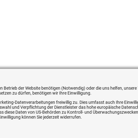
354608332
 den Betrieb der Website benötigen (Notwendig) oder die uns helfen, unse
tzen zu dürfen, benötigen wir Ihre Einwilligung.
rketing-Datenverarbeitungen freiwillig zu. Dies umfasst auch Ihre Einwil
Auswahl und Verpflichtung der Dienstleister das hohe europäische Datens
, dass diese Daten von US-Behörden zu Kontroll- und Überwachungszwecke
nwilligung können Sie jederzeit widerrufen.
ice
Ihre Hytec-Hydraulik Vorteile
Schneller Versand, meist am selben Tag