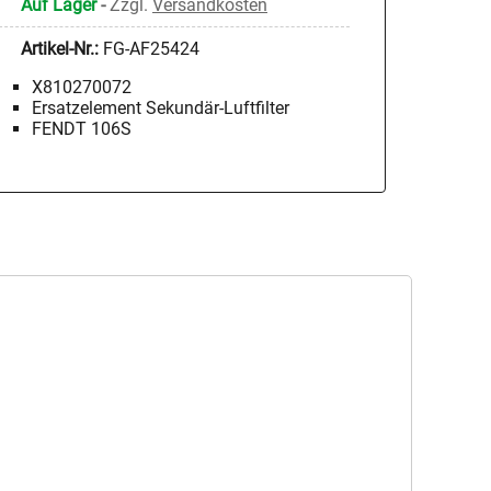
Auf Lager
-
Zzgl.
Versandkosten
Artikel-Nr.:
FG-AF25424
X810270072
Ersatzelement Sekundär-Luftfilter
FENDT 106S