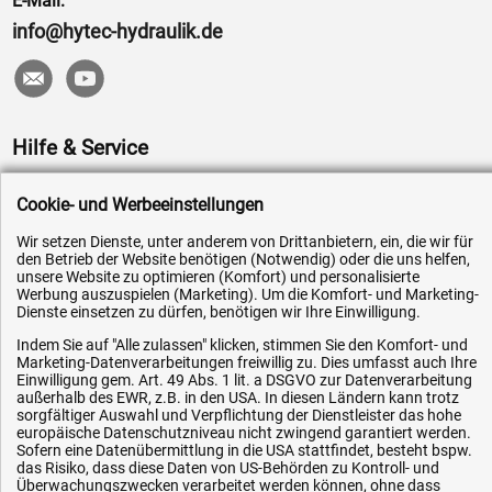
E-Mail:
info@hytec-hydraulik.de
Hilfe & Service
Versandkosten
Cookie- und Werbeeinstellungen
Zahlungsarten
Wir setzen Dienste, unter anderem von Drittanbietern, ein, die wir für
Service
den Betrieb der Website benötigen (Notwendig) oder die uns helfen,
unsere Website zu optimieren (Komfort) und personalisierte
AGB / Widerrufsrecht
Werbung auszuspielen (Marketing). Um die Komfort- und Marketing-
Dienste einsetzen zu dürfen, benötigen wir Ihre Einwilligung.
Datenschutz
Indem Sie auf "Alle zulassen" klicken, stimmen Sie den Komfort- und
Impressum
Marketing-Datenverarbeitungen freiwillig zu. Dies umfasst auch Ihre
Einwilligung gem. Art. 49 Abs. 1 lit. a DSGVO zur Datenverarbeitung
Karriere
außerhalb des EWR, z.B. in den USA. In diesen Ländern kann trotz
OEM-Ersatzteile
sorgfältiger Auswahl und Verpflichtung der Dienstleister das hohe
europäische Datenschutzniveau nicht zwingend garantiert werden.
Technik-Hilfe
Sofern eine Datenübermittlung in die USA stattfindet, besteht bspw.
das Risiko, dass diese Daten von US-Behörden zu Kontroll- und
Downloads
Überwachungszwecken verarbeitet werden können, ohne dass