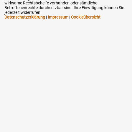
wirksame Rechtsbehelfe vorhanden oder sämtliche
Kontakt
Betroffenenrechte durchsetzbar sind. Ihre Einwilligung können Sie
jederzeit widerrufen.
Datenschutzerklärung
|
Impressum
|
Cookieübersicht
Ihre Hytec-Hydraulik Vorteile
Schneller Versand, meist am selben Tag
Versandkostenfrei ab 150 EUR (innerhalb DE)
Lieferung auf Rechnung (abhängig vom Wert)
Einmonatiges Rückgaberecht
Über 30 Jahre Erfahrung
Kompetente telefonische Beratung
Flexible Zahlung