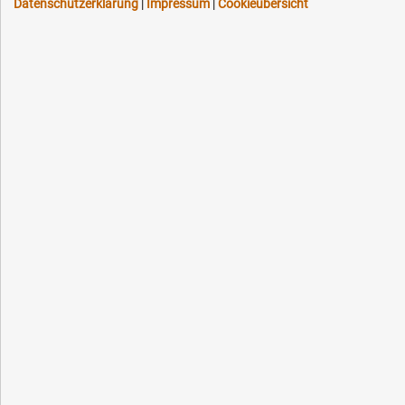
Datenschutzerklärung
|
Impressum
|
Cookieübersicht
Schneller Versand, meist am selben Tag
Versandkostenfrei ab 150 EUR (innerhalb DE)
Lieferung auf Rechnung (abhängig vom Wert)
Einmonatiges Rückgaberecht
Über 30 Jahre Erfahrung
Kompetente telefonische Beratung
Flexible Zahlung