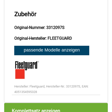
Zubehör
Original-Nummer: 3312097S
Original-Hersteller: FLEETGUARD
Hersteller:
Fleetguard
,
Hersteller-Nr.:
3312097S
,
EAN:
4051354595328
Komplettsatz anzeigen