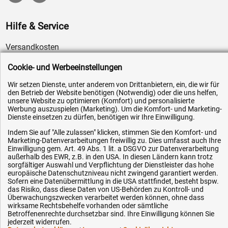
Hilfe & Service
Versandkosten
Zahlungsarten
Cookie- und Werbeeinstellungen
Service
Wir setzen Dienste, unter anderem von Drittanbietern, ein, die wir für
AGB / Widerrufsrecht
den Betrieb der Website benötigen (Notwendig) oder die uns helfen,
unsere Website zu optimieren (Komfort) und personalisierte
Datenschutz
Werbung auszuspielen (Marketing). Um die Komfort- und Marketing-
Dienste einsetzen zu dürfen, benötigen wir Ihre Einwilligung.
Impressum
Indem Sie auf "Alle zulassen" klicken, stimmen Sie den Komfort- und
Karriere
Marketing-Datenverarbeitungen freiwillig zu. Dies umfasst auch Ihre
Einwilligung gem. Art. 49 Abs. 1 lit. a DSGVO zur Datenverarbeitung
OEM-Ersatzteile
außerhalb des EWR, z.B. in den USA. In diesen Ländern kann trotz
Technik-Hilfe
sorgfältiger Auswahl und Verpflichtung der Dienstleister das hohe
europäische Datenschutzniveau nicht zwingend garantiert werden.
Downloads
Sofern eine Datenübermittlung in die USA stattfindet, besteht bspw.
das Risiko, dass diese Daten von US-Behörden zu Kontroll- und
Kontakt
Überwachungszwecken verarbeitet werden können, ohne dass
wirksame Rechtsbehelfe vorhanden oder sämtliche
Betroffenenrechte durchsetzbar sind. Ihre Einwilligung können Sie
jederzeit widerrufen.
Ihre Hytec-Hydraulik Vorteile