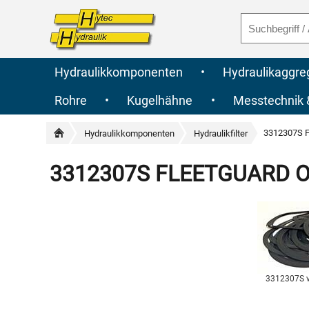
Hydraulikkomponenten
•
Hydraulikaggre
Rohre
•
Kugelhähne
•
Messtechnik
3312307S F
Hydraulikkomponenten
Hydraulikfilter
3312307S FLEETGUARD Orig
3312307S 