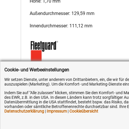
Höhe: 1,70 mm
Außendurchmesser: 129,59 mm
Innendurchmesser: 111,12 mm
Cookie- und Werbeeinstellungen
Hersteller:
Fleetguard
,
Hersteller-Nr.:
3312307S
,
EAN:
405135
Wir setzen Dienste, unter anderem von Drittanbietern, ein, die wir für
auszuspielen (Marketing). Um die Komfort- und Marketing-Dienste einse
Indem Sie auf "Alle zulassen" klicken, stimmen Sie den Komfort- und Ma
des EWR, z.B. in den USA. In diesen Ländern kann trotz sorgfältiger 
Datenübermittlung in die USA stattfindet, besteht bspw. das Risiko
vorhanden oder sämtliche Betroffenenrechte durchsetzbar sind. Ihre Ei
Kundenhotline (Festnetz):
Hilfe & Serv
Datenschutzerklärung
|
Impressum
|
Cookieübersicht
+49 (0) 5351 - 523 520
Versandkosten