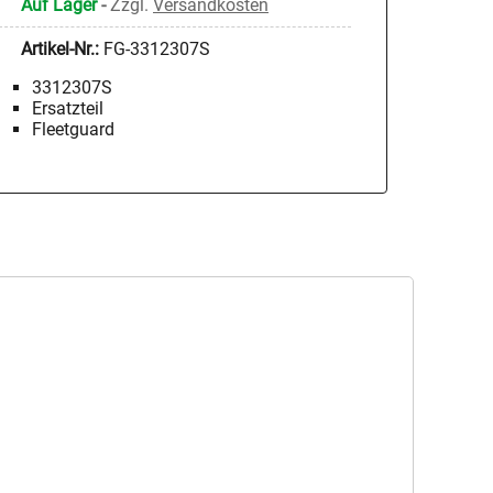
Auf Lager
-
Zzgl.
Versandkosten
Artikel-Nr.:
FG-3312307S
3312307S
Ersatzteil
Fleetguard