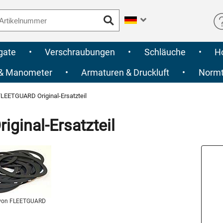
gate
•
Verschraubungen
•
Schläuche
•
H
 & Manometer
•
Armaturen & Druckluft
•
Normte
LEETGUARD Original-Ersatzteil
inal-Ersatzteil
von FLEETGUARD