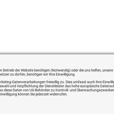
4595335
 den Betrieb der Website benötigen (Notwendig) oder die uns helfen, unse
tzen zu dürfen, benötigen wir Ihre Einwilligung.
rketing-Datenverarbeitungen freiwillig zu. Dies umfasst auch Ihre Einwil
Auswahl und Verpflichtung der Dienstleister das hohe europäische Datens
, dass diese Daten von US-Behörden zu Kontroll- und Überwachungszwecke
nwilligung können Sie jederzeit widerrufen.
ice
Ihre Hytec-Hydraulik Vorteile
Schneller Versand, meist am selben Tag
Versandkostenfrei ab 150 EUR (innerhalb DE)