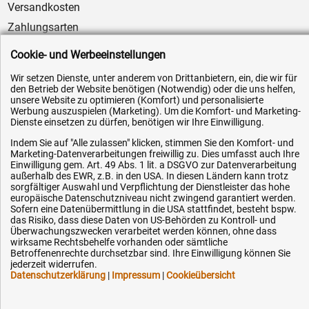
Versandkosten
Zahlungsarten
Service
Cookie- und Werbeeinstellungen
AGB / Widerrufsrecht
Wir setzen Dienste, unter anderem von Drittanbietern, ein, die wir für
Datenschutz
den Betrieb der Website benötigen (Notwendig) oder die uns helfen,
unsere Website zu optimieren (Komfort) und personalisierte
Impressum
Werbung auszuspielen (Marketing). Um die Komfort- und Marketing-
Dienste einsetzen zu dürfen, benötigen wir Ihre Einwilligung.
Karriere
Indem Sie auf "Alle zulassen" klicken, stimmen Sie den Komfort- und
OEM-Ersatzteile
Marketing-Datenverarbeitungen freiwillig zu. Dies umfasst auch Ihre
Einwilligung gem. Art. 49 Abs. 1 lit. a DSGVO zur Datenverarbeitung
Technik-Hilfe
außerhalb des EWR, z.B. in den USA. In diesen Ländern kann trotz
Downloads
sorgfältiger Auswahl und Verpflichtung der Dienstleister das hohe
europäische Datenschutzniveau nicht zwingend garantiert werden.
Kontakt
Sofern eine Datenübermittlung in die USA stattfindet, besteht bspw.
das Risiko, dass diese Daten von US-Behörden zu Kontroll- und
Überwachungszwecken verarbeitet werden können, ohne dass
wirksame Rechtsbehelfe vorhanden oder sämtliche
Ihre Hytec-Hydraulik Vorteile
Betroffenenrechte durchsetzbar sind. Ihre Einwilligung können Sie
jederzeit widerrufen.
Datenschutzerklärung
|
Impressum
|
Cookieübersicht
Schneller Versand, meist am selben Tag
Versandkostenfrei ab 150 EUR (innerhalb DE)