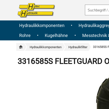
Hydraulikkomponenten
•
Hydraulikaggre
Rohre
•
Kugelhähne
•
Messtechnik
3316585S F
Hydraulikkomponenten
Hydraulikfilter
3316585S FLEETGUARD Orig