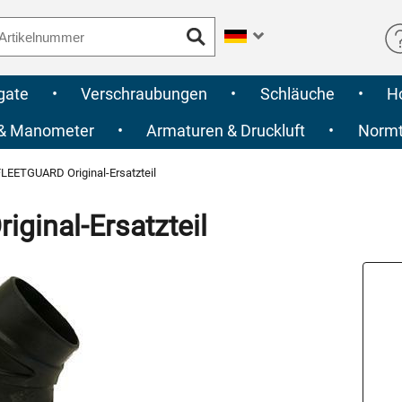
gate
•
Verschraubungen
•
Schläuche
•
H
 & Manometer
•
Armaturen & Druckluft
•
Normte
LEETGUARD Original-Ersatzteil
inal-Ersatzteil