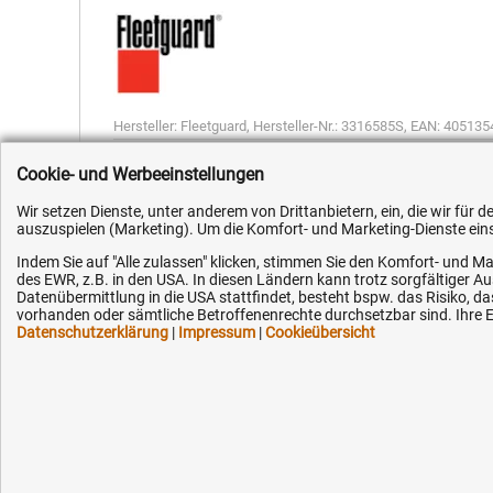
Hersteller:
Fleetguard
,
Hersteller-Nr.:
3316585S
,
EAN:
405135
Cookie- und Werbeeinstellungen
Wir setzen Dienste, unter anderem von Drittanbietern, ein, die wir für
auszuspielen (Marketing). Um die Komfort- und Marketing-Dienste einse
Indem Sie auf "Alle zulassen" klicken, stimmen Sie den Komfort- und Ma
Kundenhotline (Festnetz):
Hilfe & Serv
des EWR, z.B. in den USA. In diesen Ländern kann trotz sorgfältiger 
Datenübermittlung in die USA stattfindet, besteht bspw. das Risiko
vorhanden oder sämtliche Betroffenenrechte durchsetzbar sind. Ihre Ei
+49 (0) 5351 - 523 520
Versandkosten
Datenschutzerklärung
|
Impressum
|
Cookieübersicht
Zahlungsarten
Mo.-Fr. 07:30 - 16:00 Uhr
Service
AGB / Widerruf
Fax (kostenlos):
+49 (0) 800 - 498 326 4
Datenschutz
Impressum
E-Mail: