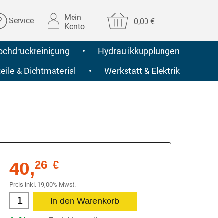
Mein
Service
0,00 €
Konto
ochdruckreinigung
•
Hydraulikkupplungen
ile & Dichtmaterial
•
Werkstatt & Elektrik
40,
26
€
Preis inkl. 19,00% Mwst.