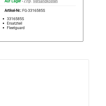
Auf Lager
-
Zzgl.
Versandkosten
Artikel-Nr.:
FG-3316585S
3316585S
Ersatzteil
Fleetguard