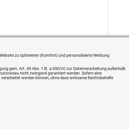
re Website zu optimieren (Komfort) und personalisierte Werbung
ligung gem. Art. 49 Abs. 1 lit. a DSGVO zur Datenverarbeitung außerhalb
Flexible Zahlung
chutzniveau nicht zwingend garantiert werden. Sofern eine
n verarbeitet werden können, ohne dass wirksame Rechtsbehelfe