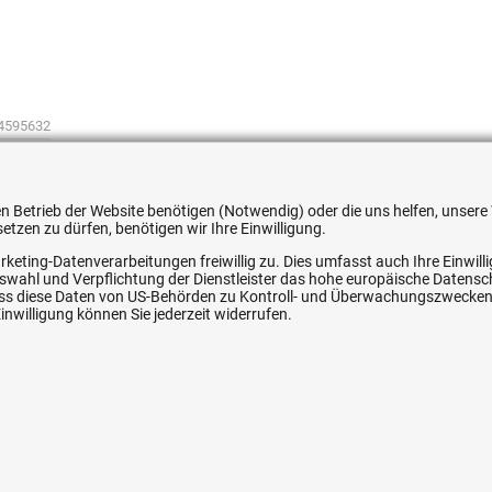
4595632
 den Betrieb der Website benötigen (Notwendig) oder die uns helfen, unse
tzen zu dürfen, benötigen wir Ihre Einwilligung.
rketing-Datenverarbeitungen freiwillig zu. Dies umfasst auch Ihre Einwil
ice
Ihre Hytec-Hydraulik Vorteile
Auswahl und Verpflichtung der Dienstleister das hohe europäische Datens
, dass diese Daten von US-Behörden zu Kontroll- und Überwachungszwecke
nwilligung können Sie jederzeit widerrufen.
Schneller Versand, meist am selben Tag
Versandkostenfrei ab 150 EUR (innerhalb DE)
Lieferung auf Rechnung (abhängig vom Wert)
Einmonatiges Rückgaberecht
srecht
Über 30 Jahre Erfahrung
Kompetente telefonische Beratung