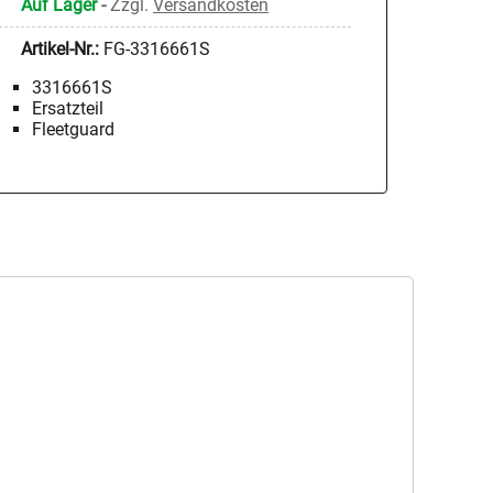
Auf Lager
-
Zzgl.
Versandkosten
Artikel-Nr.:
FG-3316661S
3316661S
Ersatzteil
Fleetguard