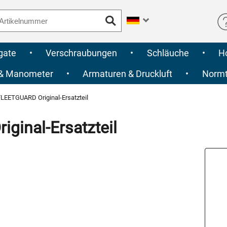
gate
•
Verschraubungen
•
Schläuche
•
H
 & Manometer
•
Armaturen & Druckluft
•
Normte
LEETGUARD Original-Ersatzteil
inal-Ersatzteil