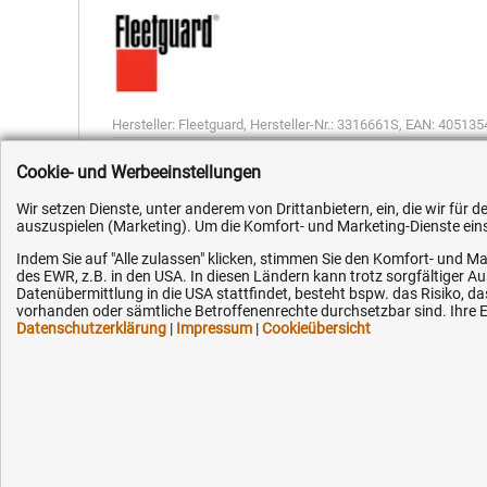
Hersteller:
Fleetguard
,
Hersteller-Nr.:
3316661S
,
EAN:
405135
Cookie- und Werbeeinstellungen
Wir setzen Dienste, unter anderem von Drittanbietern, ein, die wir für
auszuspielen (Marketing). Um die Komfort- und Marketing-Dienste einse
Indem Sie auf "Alle zulassen" klicken, stimmen Sie den Komfort- und Ma
Kundenhotline (Festnetz):
Hilfe & Serv
des EWR, z.B. in den USA. In diesen Ländern kann trotz sorgfältiger 
Datenübermittlung in die USA stattfindet, besteht bspw. das Risiko
vorhanden oder sämtliche Betroffenenrechte durchsetzbar sind. Ihre Ei
+49 (0) 5351 - 523 520
Versandkosten
Datenschutzerklärung
|
Impressum
|
Cookieübersicht
Zahlungsarten
Mo.-Fr. 07:30 - 16:00 Uhr
Service
AGB / Widerruf
Fax (kostenlos):
+49 (0) 800 - 498 326 4
Datenschutz
Impressum
E-Mail: