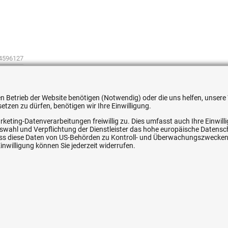
4596127
 den Betrieb der Website benötigen (Notwendig) oder die uns helfen, unse
tzen zu dürfen, benötigen wir Ihre Einwilligung.
rketing-Datenverarbeitungen freiwillig zu. Dies umfasst auch Ihre Einwil
ice
Ihre Hytec-Hydraulik Vorteile
Auswahl und Verpflichtung der Dienstleister das hohe europäische Datens
, dass diese Daten von US-Behörden zu Kontroll- und Überwachungszwecke
nwilligung können Sie jederzeit widerrufen.
Schneller Versand, meist am selben Tag
Versandkostenfrei ab 150 EUR (innerhalb DE)
Lieferung auf Rechnung (abhängig vom Wert)
Einmonatiges Rückgaberecht
srecht
Über 30 Jahre Erfahrung
Kompetente telefonische Beratung