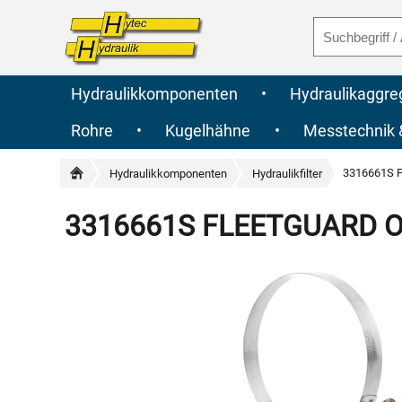
Hydraulikkomponenten
•
Hydraulikaggre
Rohre
•
Kugelhähne
•
Messtechnik
3316661S F
Hydraulikkomponenten
Hydraulikfilter
3316661S FLEETGUARD Orig