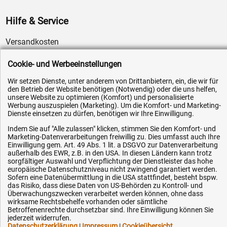
Hilfe & Service
Versandkosten
Zahlungsarten
Cookie- und Werbeeinstellungen
Service
Wir setzen Dienste, unter anderem von Drittanbietern, ein, die wir für
AGB / Widerrufsrecht
den Betrieb der Website benötigen (Notwendig) oder die uns helfen,
unsere Website zu optimieren (Komfort) und personalisierte
Datenschutz
Werbung auszuspielen (Marketing). Um die Komfort- und Marketing-
Dienste einsetzen zu dürfen, benötigen wir Ihre Einwilligung.
Impressum
Indem Sie auf "Alle zulassen" klicken, stimmen Sie den Komfort- und
Karriere
Marketing-Datenverarbeitungen freiwillig zu. Dies umfasst auch Ihre
OEM-Ersatzteile
Einwilligung gem. Art. 49 Abs. 1 lit. a DSGVO zur Datenverarbeitung
außerhalb des EWR, z.B. in den USA. In diesen Ländern kann trotz
Technik-Hilfe
sorgfältiger Auswahl und Verpflichtung der Dienstleister das hohe
europäische Datenschutzniveau nicht zwingend garantiert werden.
Downloads
Sofern eine Datenübermittlung in die USA stattfindet, besteht bspw.
das Risiko, dass diese Daten von US-Behörden zu Kontroll- und
Kontakt
Überwachungszwecken verarbeitet werden können, ohne dass
wirksame Rechtsbehelfe vorhanden oder sämtliche
Betroffenenrechte durchsetzbar sind. Ihre Einwilligung können Sie
jederzeit widerrufen.
Ihre Hytec-Hydraulik Vorteile
Datenschutzerklärung
|
Impressum
|
Cookieübersicht