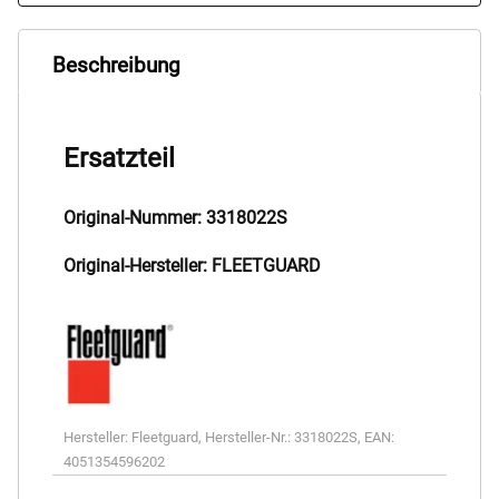
Beschreibung
Ersatzteil
Original-Nummer: 3318022S
Original-Hersteller: FLEETGUARD
Hersteller:
Fleetguard
,
Hersteller-Nr.:
3318022S
,
EAN:
4051354596202