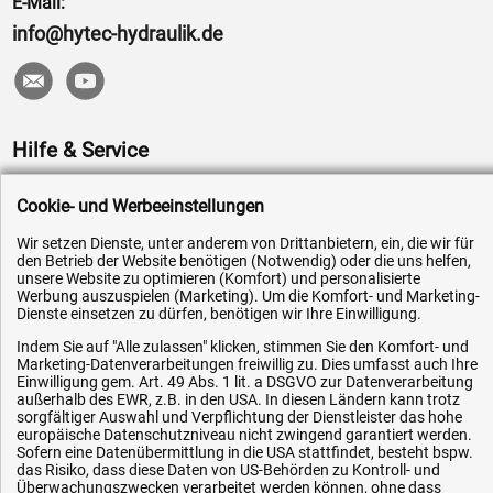
E-Mail:
info@hytec-hydraulik.de
Hilfe & Service
Versandkosten
Cookie- und Werbeeinstellungen
Zahlungsarten
Wir setzen Dienste, unter anderem von Drittanbietern, ein, die wir für
Service
den Betrieb der Website benötigen (Notwendig) oder die uns helfen,
unsere Website zu optimieren (Komfort) und personalisierte
AGB / Widerrufsrecht
Werbung auszuspielen (Marketing). Um die Komfort- und Marketing-
Dienste einsetzen zu dürfen, benötigen wir Ihre Einwilligung.
Datenschutz
Indem Sie auf "Alle zulassen" klicken, stimmen Sie den Komfort- und
Impressum
Marketing-Datenverarbeitungen freiwillig zu. Dies umfasst auch Ihre
Einwilligung gem. Art. 49 Abs. 1 lit. a DSGVO zur Datenverarbeitung
Karriere
außerhalb des EWR, z.B. in den USA. In diesen Ländern kann trotz
OEM-Ersatzteile
sorgfältiger Auswahl und Verpflichtung der Dienstleister das hohe
europäische Datenschutzniveau nicht zwingend garantiert werden.
Technik-Hilfe
Sofern eine Datenübermittlung in die USA stattfindet, besteht bspw.
das Risiko, dass diese Daten von US-Behörden zu Kontroll- und
Downloads
Überwachungszwecken verarbeitet werden können, ohne dass