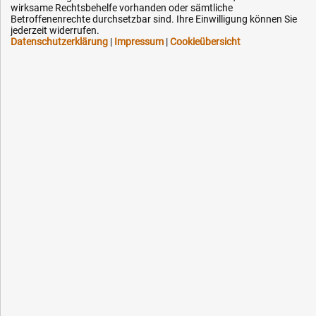
wirksame Rechtsbehelfe vorhanden oder sämtliche
Kontakt
Betroffenenrechte durchsetzbar sind. Ihre Einwilligung können Sie
jederzeit widerrufen.
Datenschutzerklärung
|
Impressum
|
Cookieübersicht
Ihre Hytec-Hydraulik Vorteile
Schneller Versand, meist am selben Tag
Versandkostenfrei ab 150 EUR (innerhalb DE)
Lieferung auf Rechnung (abhängig vom Wert)
Einmonatiges Rückgaberecht
Über 30 Jahre Erfahrung
Kompetente telefonische Beratung
Flexible Zahlung