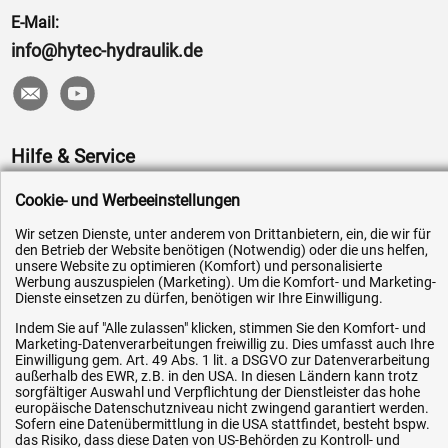
E-Mail:
info@hytec-hydraulik.de
Hilfe & Service
Versandkosten
Cookie- und Werbeeinstellungen
Zahlungsarten
Wir setzen Dienste, unter anderem von Drittanbietern, ein, die wir für
den Betrieb der Website benötigen (Notwendig) oder die uns helfen,
Service
unsere Website zu optimieren (Komfort) und personalisierte
Werbung auszuspielen (Marketing). Um die Komfort- und Marketing-
AGB / Widerrufsrecht
Dienste einsetzen zu dürfen, benötigen wir Ihre Einwilligung.
Datenschutz
Indem Sie auf "Alle zulassen" klicken, stimmen Sie den Komfort- und
Impressum
Marketing-Datenverarbeitungen freiwillig zu. Dies umfasst auch Ihre
Einwilligung gem. Art. 49 Abs. 1 lit. a DSGVO zur Datenverarbeitung
Karriere
außerhalb des EWR, z.B. in den USA. In diesen Ländern kann trotz
sorgfältiger Auswahl und Verpflichtung der Dienstleister das hohe
OEM-Ersatzteile
europäische Datenschutzniveau nicht zwingend garantiert werden.
Sofern eine Datenübermittlung in die USA stattfindet, besteht bspw.
Technik-Hilfe
das Risiko, dass diese Daten von US-Behörden zu Kontroll- und