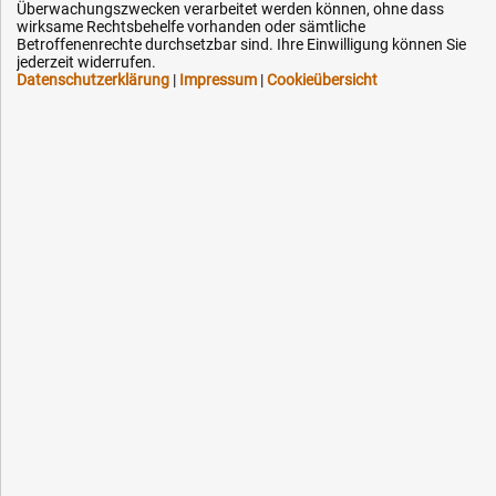
Überwachungszwecken verarbeitet werden können, ohne dass
Downloads
wirksame Rechtsbehelfe vorhanden oder sämtliche
Kontakt
Betroffenenrechte durchsetzbar sind. Ihre Einwilligung können Sie
jederzeit widerrufen.
Datenschutzerklärung
|
Impressum
|
Cookieübersicht
Ihre Hytec-Hydraulik Vorteile
Schneller Versand, meist am selben Tag
Versandkostenfrei ab 150 EUR (innerhalb DE)
Lieferung auf Rechnung (abhängig vom Wert)
Einmonatiges Rückgaberecht
Über 30 Jahre Erfahrung
Kompetente telefonische Beratung