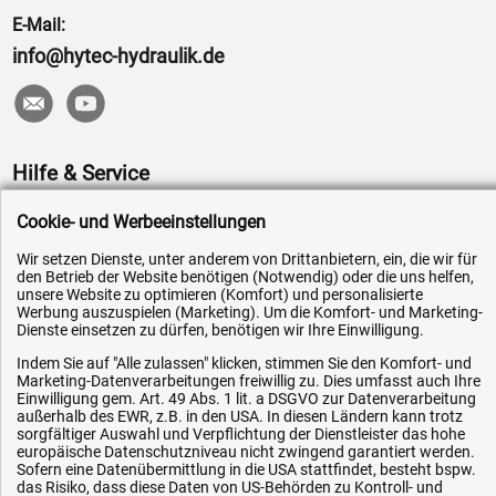
E-Mail:
info@hytec-hydraulik.de
Hilfe & Service
Versandkosten
Cookie- und Werbeeinstellungen
Zahlungsarten
Wir setzen Dienste, unter anderem von Drittanbietern, ein, die wir für
den Betrieb der Website benötigen (Notwendig) oder die uns helfen,
Service
unsere Website zu optimieren (Komfort) und personalisierte
Werbung auszuspielen (Marketing). Um die Komfort- und Marketing-
AGB / Widerrufsrecht
Dienste einsetzen zu dürfen, benötigen wir Ihre Einwilligung.
Datenschutz
Indem Sie auf "Alle zulassen" klicken, stimmen Sie den Komfort- und
Impressum
Marketing-Datenverarbeitungen freiwillig zu. Dies umfasst auch Ihre
Einwilligung gem. Art. 49 Abs. 1 lit. a DSGVO zur Datenverarbeitung
Karriere
außerhalb des EWR, z.B. in den USA. In diesen Ländern kann trotz
sorgfältiger Auswahl und Verpflichtung der Dienstleister das hohe
OEM-Ersatzteile
europäische Datenschutzniveau nicht zwingend garantiert werden.
Sofern eine Datenübermittlung in die USA stattfindet, besteht bspw.
Technik-Hilfe
das Risiko, dass diese Daten von US-Behörden zu Kontroll- und