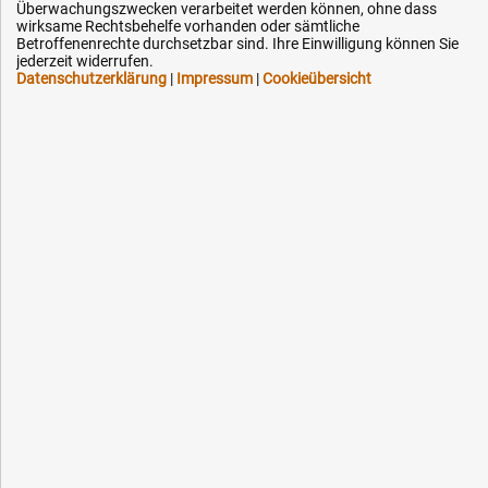
Überwachungszwecken verarbeitet werden können, ohne dass
Downloads
wirksame Rechtsbehelfe vorhanden oder sämtliche
Kontakt
Betroffenenrechte durchsetzbar sind. Ihre Einwilligung können Sie
jederzeit widerrufen.
Datenschutzerklärung
|
Impressum
|
Cookieübersicht
Ihre Hytec-Hydraulik Vorteile
Schneller Versand, meist am selben Tag
Versandkostenfrei ab 150 EUR (innerhalb DE)
Lieferung auf Rechnung (abhängig vom Wert)
Einmonatiges Rückgaberecht
Über 30 Jahre Erfahrung
Kompetente telefonische Beratung