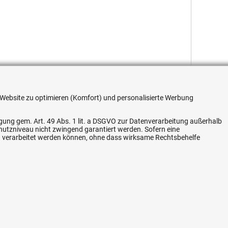
re Website zu optimieren (Komfort) und personalisierte Werbung
ligung gem. Art. 49 Abs. 1 lit. a DSGVO zur Datenverarbeitung außerhalb
Flexible Zahlung
chutzniveau nicht zwingend garantiert werden. Sofern eine
n verarbeitet werden können, ohne dass wirksame Rechtsbehelfe