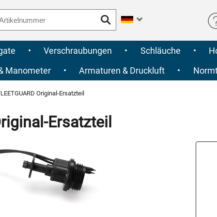
gate
•
Verschraubungen
•
Schläuche
•
H
 & Manometer
•
Armaturen & Druckluft
•
Normte
LEETGUARD Original-Ersatzteil
inal-Ersatzteil