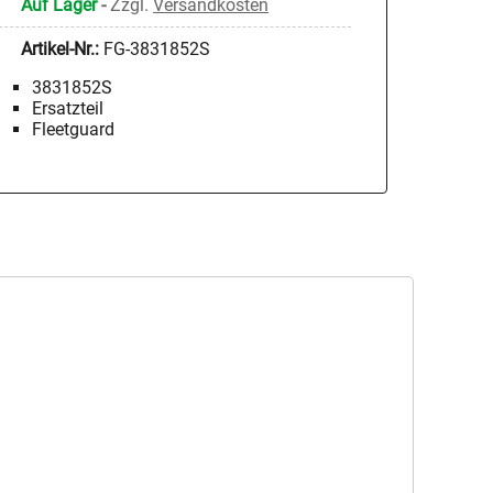
Auf Lager
-
Zzgl.
Versandkosten
Artikel-Nr.:
FG-3831852S
3831852S
Ersatzteil
Fleetguard