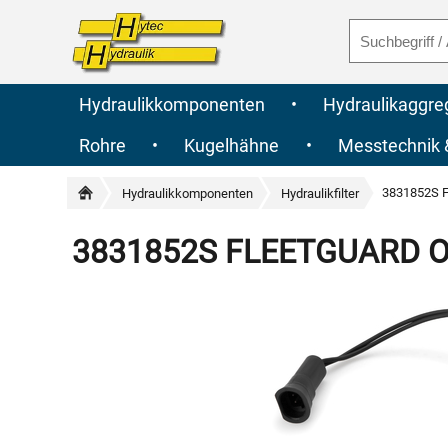
Hydraulikkomponenten
•
Hydraulikaggre
Rohre
•
Kugelhähne
•
Messtechnik
3831852S F
Hydraulikkomponenten
Hydraulikfilter
3831852S FLEETGUARD Orig