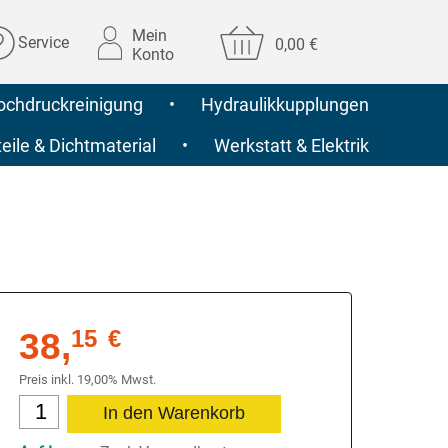
Mein
Service
0,00 €
Konto
ochdruckreinigung
•
Hydraulikkupplungen
ile & Dichtmaterial
•
Werkstatt & Elektrik
38,
15
€
Preis inkl. 19,00% Mwst.