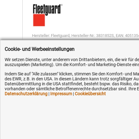
Hersteller:
Fleetguard
,
Hersteller-Nr.:
3831852S
,
EAN:
405135
Cookie- und Werbeeinstellungen
Wir setzen Dienste, unter anderem von Drittanbietern, ein, die wir für
auszuspielen (Marketing). Um die Komfort- und Marketing-Dienste einse
Indem Sie auf "Alle zulassen" klicken, stimmen Sie den Komfort- und Ma
Kundenhotline (Festnetz):
Hilfe & Serv
des EWR, z.B. in den USA. In diesen Ländern kann trotz sorgfältiger 
Datenübermittlung in die USA stattfindet, besteht bspw. das Risiko
vorhanden oder sämtliche Betroffenenrechte durchsetzbar sind. Ihre Ei
+49 (0) 5351 - 523 520
Versandkosten
Datenschutzerklärung
|
Impressum
|
Cookieübersicht
Zahlungsarten
Mo.-Fr. 07:30 - 16:00 Uhr
Service
AGB / Widerruf
Fax (kostenlos):
+49 (0) 800 - 498 326 4
Datenschutz
Impressum
E-Mail: