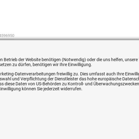
4596950
 den Betrieb der Website benötigen (Notwendig) oder die uns helfen, unse
tzen zu dürfen, benötigen wir Ihre Einwilligung.
rketing-Datenverarbeitungen freiwillig zu. Dies umfasst auch Ihre Einwil
ice
Ihre Hytec-Hydraulik Vorteile
Auswahl und Verpflichtung der Dienstleister das hohe europäische Datens
, dass diese Daten von US-Behörden zu Kontroll- und Überwachungszwecke
nwilligung können Sie jederzeit widerrufen.
Schneller Versand, meist am selben Tag
Versandkostenfrei ab 150 EUR (innerhalb DE)
Lieferung auf Rechnung (abhängig vom Wert)
Einmonatiges Rückgaberecht
srecht
Über 30 Jahre Erfahrung
Kompetente telefonische Beratung