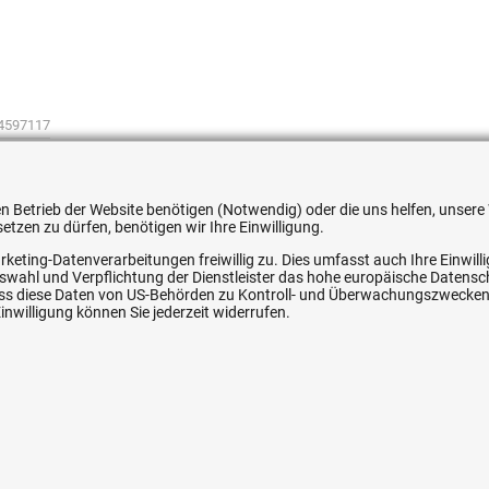
4597117
 den Betrieb der Website benötigen (Notwendig) oder die uns helfen, unse
tzen zu dürfen, benötigen wir Ihre Einwilligung.
rketing-Datenverarbeitungen freiwillig zu. Dies umfasst auch Ihre Einwil
ice
Ihre Hytec-Hydraulik Vorteile
Auswahl und Verpflichtung der Dienstleister das hohe europäische Datens
, dass diese Daten von US-Behörden zu Kontroll- und Überwachungszwecke
nwilligung können Sie jederzeit widerrufen.
Schneller Versand, meist am selben Tag
Versandkostenfrei ab 150 EUR (innerhalb DE)
Lieferung auf Rechnung (abhängig vom Wert)
Einmonatiges Rückgaberecht
srecht
Über 30 Jahre Erfahrung
Kompetente telefonische Beratung