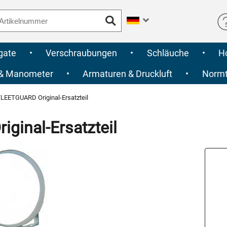
gate
•
Verschraubungen
•
Schläuche
•
H
 & Manometer
•
Armaturen & Druckluft
•
Normte
LEETGUARD Original-Ersatzteil
inal-Ersatzteil