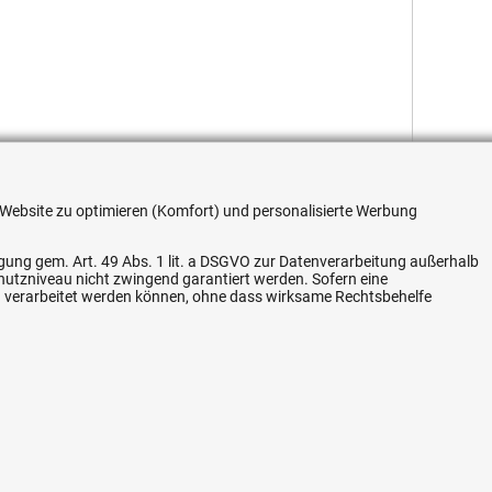
re Website zu optimieren (Komfort) und personalisierte Werbung
ligung gem. Art. 49 Abs. 1 lit. a DSGVO zur Datenverarbeitung außerhalb
Flexible Zahlung
chutzniveau nicht zwingend garantiert werden. Sofern eine
n verarbeitet werden können, ohne dass wirksame Rechtsbehelfe