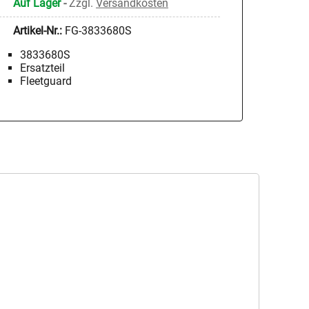
Auf Lager
-
Zzgl.
Versandkosten
Artikel-Nr.:
FG-3833680S
3833680S
Ersatzteil
Fleetguard