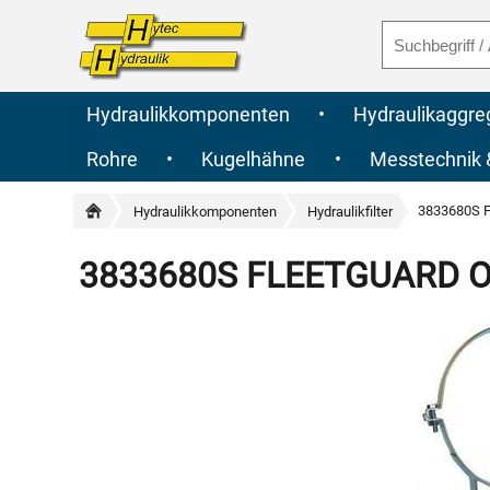
Hydraulikkomponenten
•
Hydraulikaggre
Rohre
•
Kugelhähne
•
Messtechnik
3833680S F
Hydraulikkomponenten
Hydraulikfilter
3833680S FLEETGUARD Orig