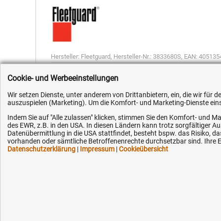
Hersteller:
Fleetguard
,
Hersteller-Nr.:
3833680S
,
EAN:
405135
Cookie- und Werbeeinstellungen
Wir setzen Dienste, unter anderem von Drittanbietern, ein, die wir für
auszuspielen (Marketing). Um die Komfort- und Marketing-Dienste einse
Indem Sie auf "Alle zulassen" klicken, stimmen Sie den Komfort- und Ma
Kundenhotline (Festnetz):
Hilfe & Serv
des EWR, z.B. in den USA. In diesen Ländern kann trotz sorgfältiger 
Datenübermittlung in die USA stattfindet, besteht bspw. das Risiko
vorhanden oder sämtliche Betroffenenrechte durchsetzbar sind. Ihre Ei
+49 (0) 5351 - 523 520
Versandkosten
Datenschutzerklärung
|
Impressum
|
Cookieübersicht
Zahlungsarten
Mo.-Fr. 07:30 - 16:00 Uhr
Service
AGB / Widerruf
Fax (kostenlos):
+49 (0) 800 - 498 326 4
Datenschutz
Impressum
E-Mail: