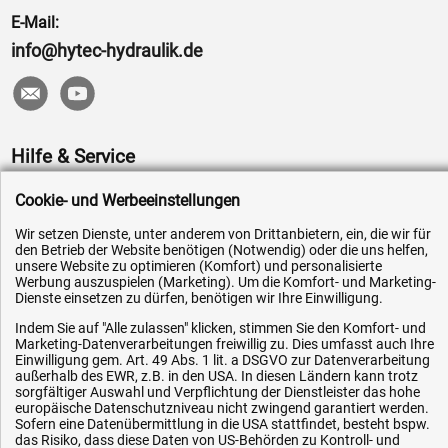
E-Mail:
info@hytec-hydraulik.de
Hilfe & Service
Versandkosten
Cookie- und Werbeeinstellungen
Zahlungsarten
Wir setzen Dienste, unter anderem von Drittanbietern, ein, die wir für
den Betrieb der Website benötigen (Notwendig) oder die uns helfen,
Service
unsere Website zu optimieren (Komfort) und personalisierte
Werbung auszuspielen (Marketing). Um die Komfort- und Marketing-
AGB / Widerrufsrecht
Dienste einsetzen zu dürfen, benötigen wir Ihre Einwilligung.
Datenschutz
Indem Sie auf "Alle zulassen" klicken, stimmen Sie den Komfort- und
Impressum
Marketing-Datenverarbeitungen freiwillig zu. Dies umfasst auch Ihre
Einwilligung gem. Art. 49 Abs. 1 lit. a DSGVO zur Datenverarbeitung
Karriere
außerhalb des EWR, z.B. in den USA. In diesen Ländern kann trotz
sorgfältiger Auswahl und Verpflichtung der Dienstleister das hohe
OEM-Ersatzteile
europäische Datenschutzniveau nicht zwingend garantiert werden.
Sofern eine Datenübermittlung in die USA stattfindet, besteht bspw.
Technik-Hilfe
das Risiko, dass diese Daten von US-Behörden zu Kontroll- und