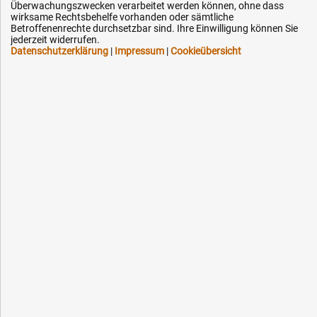
Überwachungszwecken verarbeitet werden können, ohne dass
Downloads
wirksame Rechtsbehelfe vorhanden oder sämtliche
Kontakt
Betroffenenrechte durchsetzbar sind. Ihre Einwilligung können Sie
jederzeit widerrufen.
Datenschutzerklärung
|
Impressum
|
Cookieübersicht
Ihre Hytec-Hydraulik Vorteile
Schneller Versand, meist am selben Tag
Versandkostenfrei ab 150 EUR (innerhalb DE)
Lieferung auf Rechnung (abhängig vom Wert)
Einmonatiges Rückgaberecht
Über 30 Jahre Erfahrung
Kompetente telefonische Beratung