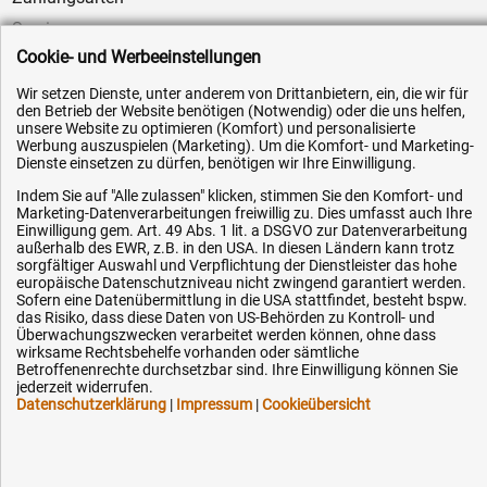
Service
Cookie- und Werbeeinstellungen
AGB / Widerrufsrecht
Datenschutz
Wir setzen Dienste, unter anderem von Drittanbietern, ein, die wir für
den Betrieb der Website benötigen (Notwendig) oder die uns helfen,
Impressum
unsere Website zu optimieren (Komfort) und personalisierte
Werbung auszuspielen (Marketing). Um die Komfort- und Marketing-
Karriere
Dienste einsetzen zu dürfen, benötigen wir Ihre Einwilligung.
OEM-Ersatzteile
Indem Sie auf "Alle zulassen" klicken, stimmen Sie den Komfort- und
Marketing-Datenverarbeitungen freiwillig zu. Dies umfasst auch Ihre
Technik-Hilfe
Einwilligung gem. Art. 49 Abs. 1 lit. a DSGVO zur Datenverarbeitung
außerhalb des EWR, z.B. in den USA. In diesen Ländern kann trotz
Downloads
sorgfältiger Auswahl und Verpflichtung der Dienstleister das hohe
Kontakt
europäische Datenschutzniveau nicht zwingend garantiert werden.
Sofern eine Datenübermittlung in die USA stattfindet, besteht bspw.
das Risiko, dass diese Daten von US-Behörden zu Kontroll- und
Überwachungszwecken verarbeitet werden können, ohne dass
Ihre Hytec-Hydraulik Vorteile
wirksame Rechtsbehelfe vorhanden oder sämtliche
Betroffenenrechte durchsetzbar sind. Ihre Einwilligung können Sie
jederzeit widerrufen.
Schneller Versand, meist am selben Tag
Datenschutzerklärung
|
Impressum
|
Cookieübersicht
Versandkostenfrei ab 150 EUR (innerhalb DE)
Lieferung auf Rechnung (abhängig vom Wert)
Einmonatiges Rückgaberecht