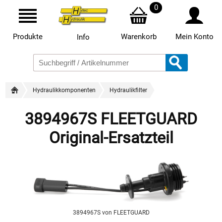
0
Produkte
Warenkorb
Mein Konto
Info
Hydraulikkomponenten
Hydraulikfilter
3894967S FLEETGUARD
Original-Ersatzteil
3894967S von FLEETGUARD