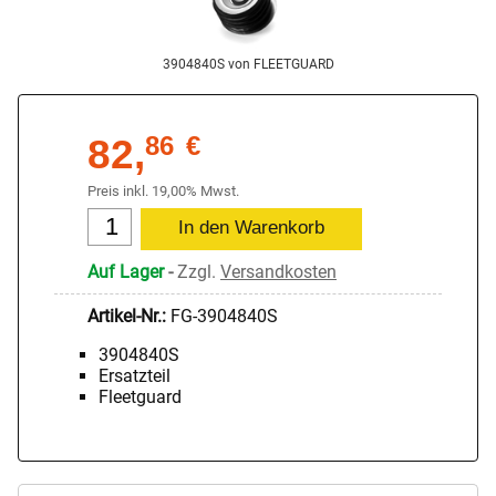
3904840S von FLEETGUARD
82,
86
€
Preis inkl. 19,00% Mwst.
Auf Lager
-
Zzgl.
Versandkosten
Artikel-Nr.:
FG-3904840S
3904840S
Ersatzteil
Fleetguard