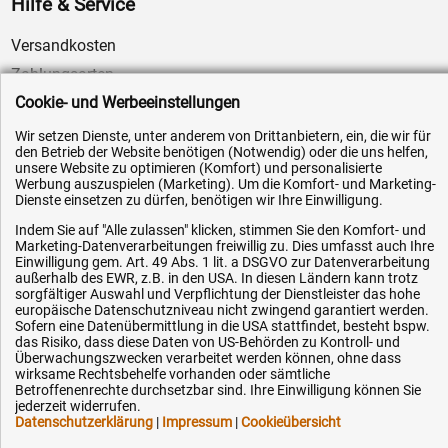
Hilfe & Service
Versandkosten
Zahlungsarten
Cookie- und Werbeeinstellungen
Service
AGB / Widerrufsrecht
Wir setzen Dienste, unter anderem von Drittanbietern, ein, die wir für
den Betrieb der Website benötigen (Notwendig) oder die uns helfen,
Datenschutz
unsere Website zu optimieren (Komfort) und personalisierte
Werbung auszuspielen (Marketing). Um die Komfort- und Marketing-
Impressum
Dienste einsetzen zu dürfen, benötigen wir Ihre Einwilligung.
Karriere
Indem Sie auf "Alle zulassen" klicken, stimmen Sie den Komfort- und
Marketing-Datenverarbeitungen freiwillig zu. Dies umfasst auch Ihre
OEM-Ersatzteile
Einwilligung gem. Art. 49 Abs. 1 lit. a DSGVO zur Datenverarbeitung
Technik-Hilfe
außerhalb des EWR, z.B. in den USA. In diesen Ländern kann trotz
sorgfältiger Auswahl und Verpflichtung der Dienstleister das hohe
Downloads
europäische Datenschutzniveau nicht zwingend garantiert werden.
Sofern eine Datenübermittlung in die USA stattfindet, besteht bspw.
Kontakt
das Risiko, dass diese Daten von US-Behörden zu Kontroll- und
Überwachungszwecken verarbeitet werden können, ohne dass
wirksame Rechtsbehelfe vorhanden oder sämtliche
Betroffenenrechte durchsetzbar sind. Ihre Einwilligung können Sie
Ihre Hytec-Hydraulik Vorteile
jederzeit widerrufen.
Datenschutzerklärung
|
Impressum
|
Cookieübersicht
Schneller Versand, meist am selben Tag