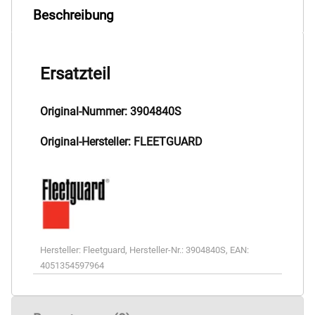
Beschreibung
Ersatzteil
Original-Nummer: 3904840S
Original-Hersteller: FLEETGUARD
Hersteller:
Fleetguard
,
Hersteller-Nr.:
3904840S
,
EAN:
4051354597964