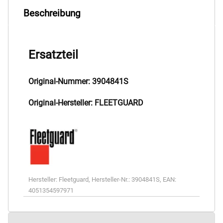
Beschreibung
Ersatzteil
Original-Nummer: 3904841S
Original-Hersteller: FLEETGUARD
Hersteller:
Fleetguard
,
Hersteller-Nr.:
3904841S
,
EAN:
4051354597971