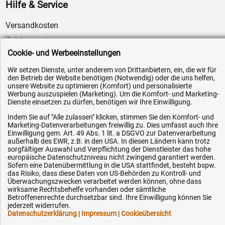
Hilfe & Service
Versandkosten
Zahlungsarten
Cookie- und Werbeeinstellungen
Service
AGB / Widerrufsrecht
Wir setzen Dienste, unter anderem von Drittanbietern, ein, die wir für
den Betrieb der Website benötigen (Notwendig) oder die uns helfen,
Datenschutz
unsere Website zu optimieren (Komfort) und personalisierte
Werbung auszuspielen (Marketing). Um die Komfort- und Marketing-
Impressum
Dienste einsetzen zu dürfen, benötigen wir Ihre Einwilligung.
Karriere
Indem Sie auf "Alle zulassen" klicken, stimmen Sie den Komfort- und
Marketing-Datenverarbeitungen freiwillig zu. Dies umfasst auch Ihre
OEM-Ersatzteile
Einwilligung gem. Art. 49 Abs. 1 lit. a DSGVO zur Datenverarbeitung
außerhalb des EWR, z.B. in den USA. In diesen Ländern kann trotz
Technik-Hilfe
sorgfältiger Auswahl und Verpflichtung der Dienstleister das hohe
Downloads
europäische Datenschutzniveau nicht zwingend garantiert werden.
Sofern eine Datenübermittlung in die USA stattfindet, besteht bspw.
Kontakt
das Risiko, dass diese Daten von US-Behörden zu Kontroll- und
Überwachungszwecken verarbeitet werden können, ohne dass
wirksame Rechtsbehelfe vorhanden oder sämtliche
Betroffenenrechte durchsetzbar sind. Ihre Einwilligung können Sie
Ihre Hytec-Hydraulik Vorteile
jederzeit widerrufen.
Datenschutzerklärung
|
Impressum
|
Cookieübersicht
Schneller Versand, meist am selben Tag