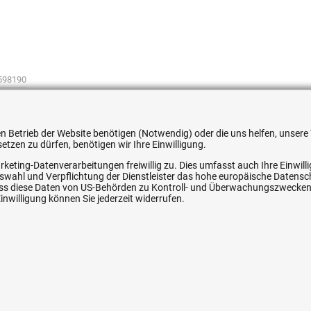
598190
 den Betrieb der Website benötigen (Notwendig) oder die uns helfen, unse
tzen zu dürfen, benötigen wir Ihre Einwilligung.
rketing-Datenverarbeitungen freiwillig zu. Dies umfasst auch Ihre Einwil
ice
Ihre Hytec-Hydraulik Vorteile
Auswahl und Verpflichtung der Dienstleister das hohe europäische Datens
, dass diese Daten von US-Behörden zu Kontroll- und Überwachungszwecke
nwilligung können Sie jederzeit widerrufen.
Schneller Versand, meist am selben Tag
Versandkostenfrei ab 150 EUR (innerhalb DE)
Lieferung auf Rechnung (abhängig vom Wert)
Einmonatiges Rückgaberecht
srecht
Über 30 Jahre Erfahrung
Kompetente telefonische Beratung