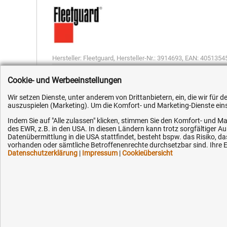
Hersteller:
Fleetguard
,
Hersteller-Nr.:
3914693
,
EAN:
4051354
Cookie- und Werbeeinstellungen
Wir setzen Dienste, unter anderem von Drittanbietern, ein, die wir für
auszuspielen (Marketing). Um die Komfort- und Marketing-Dienste einse
Indem Sie auf "Alle zulassen" klicken, stimmen Sie den Komfort- und Ma
Kundenhotline (Festnetz):
Hilfe & Serv
des EWR, z.B. in den USA. In diesen Ländern kann trotz sorgfältiger 
Datenübermittlung in die USA stattfindet, besteht bspw. das Risiko
vorhanden oder sämtliche Betroffenenrechte durchsetzbar sind. Ihre Ei
+49 (0) 5351 - 523 520
Versandkosten
Datenschutzerklärung
|
Impressum
|
Cookieübersicht
Zahlungsarten
Mo.-Fr. 07:30 - 16:00 Uhr
Service
AGB / Widerruf
Fax (kostenlos):
+49 (0) 800 - 498 326 4
Datenschutz
Impressum
E-Mail: