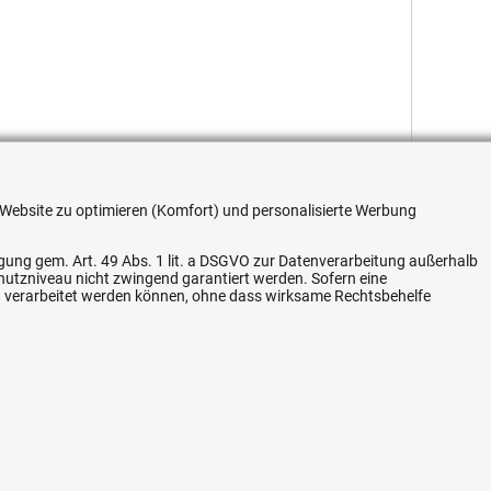
re Website zu optimieren (Komfort) und personalisierte Werbung
ligung gem. Art. 49 Abs. 1 lit. a DSGVO zur Datenverarbeitung außerhalb
Flexible Zahlung
chutzniveau nicht zwingend garantiert werden. Sofern eine
n verarbeitet werden können, ohne dass wirksame Rechtsbehelfe