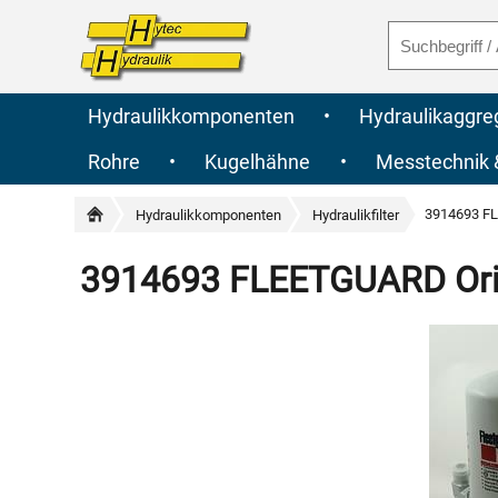
Hydraulikkomponenten
•
Hydraulikaggre
Rohre
•
Kugelhähne
•
Messtechnik
3914693 FL
Hydraulikkomponenten
Hydraulikfilter
3914693 FLEETGUARD Origi