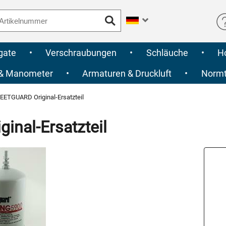
gate
•
Verschraubungen
•
Schläuche
•
H
 & Manometer
•
Armaturen & Druckluft
•
Normte
EETGUARD Original-Ersatzteil
nal-Ersatzteil