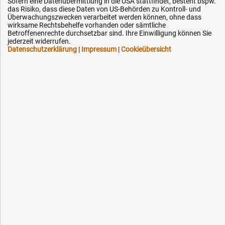
Sofern eine Datenübermittlung in die USA stattfindet, besteht bspw.
das Risiko, dass diese Daten von US-Behörden zu Kontroll- und
Technik-Hilfe
Überwachungszwecken verarbeitet werden können, ohne dass
Downloads
wirksame Rechtsbehelfe vorhanden oder sämtliche
Betroffenenrechte durchsetzbar sind. Ihre Einwilligung können Sie
Kontakt
jederzeit widerrufen.
Datenschutzerklärung
|
Impressum
|
Cookieübersicht
Ihre Hytec-Hydraulik Vorteile
Schneller Versand, meist am selben Tag
Versandkostenfrei ab 150 EUR (innerhalb DE)
Lieferung auf Rechnung (abhängig vom Wert)
Einmonatiges Rückgaberecht
Über 30 Jahre Erfahrung
Kompetente telefonische Beratung