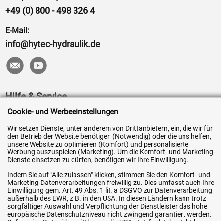
+49 (0) 800 - 498 326 4
E-Mail:
info@hytec-hydraulik.de
Hilfe & Service
Cookie- und Werbeeinstellungen
Versandkosten
Wir setzen Dienste, unter anderem von Drittanbietern, ein, die wir für
Zahlungsarten
den Betrieb der Website benötigen (Notwendig) oder die uns helfen,
unsere Website zu optimieren (Komfort) und personalisierte
Service
Werbung auszuspielen (Marketing). Um die Komfort- und Marketing-
AGB / Widerrufsrecht
Dienste einsetzen zu dürfen, benötigen wir Ihre Einwilligung.
Datenschutz
Indem Sie auf "Alle zulassen" klicken, stimmen Sie den Komfort- und
Marketing-Datenverarbeitungen freiwillig zu. Dies umfasst auch Ihre
Impressum
Einwilligung gem. Art. 49 Abs. 1 lit. a DSGVO zur Datenverarbeitung
außerhalb des EWR, z.B. in den USA. In diesen Ländern kann trotz
Karriere
sorgfältiger Auswahl und Verpflichtung der Dienstleister das hohe
europäische Datenschutzniveau nicht zwingend garantiert werden.
OEM-Ersatzteile