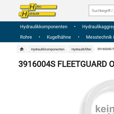
Hydraulikkomponenten
•
Hydraulikaggre
Rohre
•
Kugelhähne
•
Messtechnik
3916004S F
Hydraulikkomponenten
Hydraulikfilter
3916004S FLEETGUARD Orig