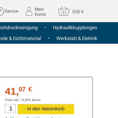
Mein
Service
0,00 €
Konto
ochdruckreinigung
•
Hydraulikkupplungen
ile & Dichtmaterial
•
Werkstatt & Elektrik
41,
07
€
Preis inkl. 19,00% Mwst.