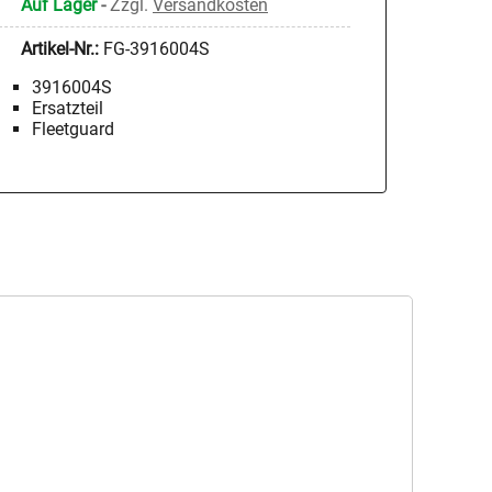
Auf Lager
-
Zzgl.
Versandkosten
Artikel-Nr.:
FG-3916004S
3916004S
Ersatzteil
Fleetguard