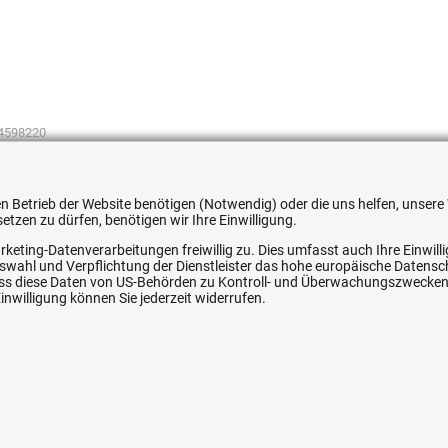
4598220
 den Betrieb der Website benötigen (Notwendig) oder die uns helfen, unse
tzen zu dürfen, benötigen wir Ihre Einwilligung.
rketing-Datenverarbeitungen freiwillig zu. Dies umfasst auch Ihre Einwil
ice
Ihre Hytec-Hydraulik Vorteile
Auswahl und Verpflichtung der Dienstleister das hohe europäische Datens
, dass diese Daten von US-Behörden zu Kontroll- und Überwachungszwecke
nwilligung können Sie jederzeit widerrufen.
Schneller Versand, meist am selben Tag
Versandkostenfrei ab 150 EUR (innerhalb DE)
Lieferung auf Rechnung (abhängig vom Wert)
Einmonatiges Rückgaberecht
srecht
Über 30 Jahre Erfahrung
Kompetente telefonische Beratung