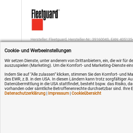
Hersteller:
Fleetguard
,
Hersteller-Nr.:
3916004S
,
EAN:
405135
Cookie- und Werbeeinstellungen
Wir setzen Dienste, unter anderem von Drittanbietern, ein, die wir für
auszuspielen (Marketing). Um die Komfort- und Marketing-Dienste einse
Indem Sie auf "Alle zulassen" klicken, stimmen Sie den Komfort- und Ma
Kundenhotline (Festnetz):
Hilfe & Serv
des EWR, z.B. in den USA. In diesen Ländern kann trotz sorgfältiger 
Datenübermittlung in die USA stattfindet, besteht bspw. das Risiko
vorhanden oder sämtliche Betroffenenrechte durchsetzbar sind. Ihre Ei
+49 (0) 5351 - 523 520
Versandkosten
Datenschutzerklärung
|
Impressum
|
Cookieübersicht
Zahlungsarten
Mo.-Fr. 07:30 - 16:00 Uhr
Service
AGB / Widerruf
Fax (kostenlos):
+49 (0) 800 - 498 326 4
Datenschutz