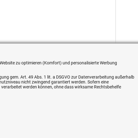
re Website zu optimieren (Komfort) und personalisierte Werbung
ligung gem. Art. 49 Abs. 1 lit. a DSGVO zur Datenverarbeitung außerhalb
Flexible Zahlung
chutzniveau nicht zwingend garantiert werden. Sofern eine
n verarbeitet werden können, ohne dass wirksame Rechtsbehelfe