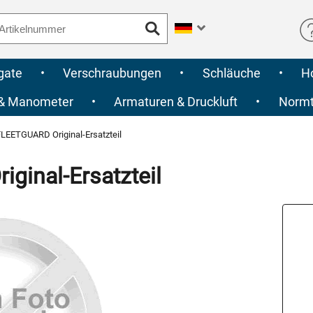
gate
•
Verschraubungen
•
Schläuche
•
H
 & Manometer
•
Armaturen & Druckluft
•
Normte
LEETGUARD Original-Ersatzteil
inal-Ersatzteil