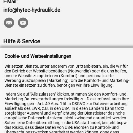
E-Mail:
info@hytec-hydraulik.de
Hilfe & Service
Versandkosten
Cookie- und Werbeeinstellungen
Zahlungsarten
Wir setzen Dienste, unter anderem von Drittanbietern, ein, die wir für
Service
den Betrieb der Website benötigen (Notwendig) oder die uns helfen,
unsere Website zu optimieren (Komfort) und personalisierte
AGB / Widerrufsrecht
Werbung auszuspielen (Marketing). Um die Komfort- und Marketing-
Dienste einsetzen zu dürfen, benötigen wir Ihre Einwilligung.
Datenschutz
Indem Sie auf "Alle zulassen" klicken, stimmen Sie den Komfort- und
Impressum
Marketing-Datenverarbeitungen freiwillig zu. Dies umfasst auch Ihre
Einwilligung gem. Art. 49 Abs. 1 lit. a DSGVO zur Datenverarbeitung
Karriere
außerhalb des EWR, z.B. in den USA. In diesen Ländern kann trotz
sorgfältiger Auswahl und Verpflichtung der Dienstleister das hohe
OEM-Ersatzteile
europäische Datenschutzniveau nicht zwingend garantiert werden.
Technik-Hilfe
Sofern eine Datenübermittlung in die USA stattfindet, besteht bspw.
das Risiko, dass diese Daten von US-Behörden zu Kontroll- und
Downloads
Überwachungszwecken verarbeitet werden können, ohne dass