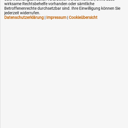
wirksame Rechtsbehelfe vorhanden oder sämtliche
Kontakt
Betroffenenrechte durchsetzbar sind. Ihre Einwilligung können Sie
jederzeit widerrufen.
Datenschutzerklärung
|
Impressum
|
Cookieübersicht
Ihre Hytec-Hydraulik Vorteile
Schneller Versand, meist am selben Tag
Versandkostenfrei ab 150 EUR (innerhalb DE)
Lieferung auf Rechnung (abhängig vom Wert)
Einmonatiges Rückgaberecht
Über 30 Jahre Erfahrung
Kompetente telefonische Beratung
Flexible Zahlung