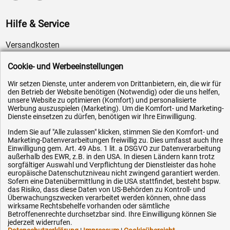
Hilfe & Service
Versandkosten
Zahlungsarten
Cookie- und Werbeeinstellungen
Service
Wir setzen Dienste, unter anderem von Drittanbietern, ein, die wir für
AGB / Widerrufsrecht
den Betrieb der Website benötigen (Notwendig) oder die uns helfen,
unsere Website zu optimieren (Komfort) und personalisierte
Datenschutz
Werbung auszuspielen (Marketing). Um die Komfort- und Marketing-
Dienste einsetzen zu dürfen, benötigen wir Ihre Einwilligung.
Impressum
Indem Sie auf "Alle zulassen" klicken, stimmen Sie den Komfort- und
Karriere
Marketing-Datenverarbeitungen freiwillig zu. Dies umfasst auch Ihre
Einwilligung gem. Art. 49 Abs. 1 lit. a DSGVO zur Datenverarbeitung
OEM-Ersatzteile
außerhalb des EWR, z.B. in den USA. In diesen Ländern kann trotz
Technik-Hilfe
sorgfältiger Auswahl und Verpflichtung der Dienstleister das hohe
europäische Datenschutzniveau nicht zwingend garantiert werden.
Downloads
Sofern eine Datenübermittlung in die USA stattfindet, besteht bspw.
das Risiko, dass diese Daten von US-Behörden zu Kontroll- und
Kontakt
Überwachungszwecken verarbeitet werden können, ohne dass
wirksame Rechtsbehelfe vorhanden oder sämtliche
Betroffenenrechte durchsetzbar sind. Ihre Einwilligung können Sie
jederzeit widerrufen.
Ihre Hytec-Hydraulik Vorteile