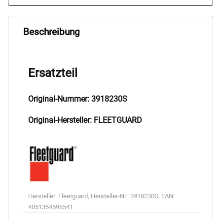
Beschreibung
Ersatzteil
Original-Nummer: 3918230S
Original-Hersteller: FLEETGUARD
Hersteller:
Fleetguard
,
Hersteller-Nr.:
3918230S
,
EAN:
4051354598541