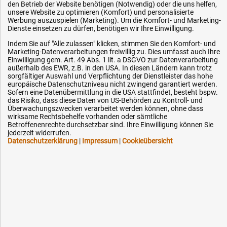
den Betrieb der Website benötigen (Notwendig) oder die uns helfen,
Hilfe & Service
unsere Website zu optimieren (Komfort) und personalisierte
Werbung auszuspielen (Marketing). Um die Komfort- und Marketing-
Dienste einsetzen zu dürfen, benötigen wir Ihre Einwilligung.
Versandkosten
Indem Sie auf "Alle zulassen" klicken, stimmen Sie den Komfort- und
Zahlungsarten
Marketing-Datenverarbeitungen freiwillig zu. Dies umfasst auch Ihre
Einwilligung gem. Art. 49 Abs. 1 lit. a DSGVO zur Datenverarbeitung
Service
außerhalb des EWR, z.B. in den USA. In diesen Ländern kann trotz
sorgfältiger Auswahl und Verpflichtung der Dienstleister das hohe
AGB / Widerrufsrecht
europäische Datenschutzniveau nicht zwingend garantiert werden.
Datenschutz
Sofern eine Datenübermittlung in die USA stattfindet, besteht bspw.
das Risiko, dass diese Daten von US-Behörden zu Kontroll- und
Impressum
Überwachungszwecken verarbeitet werden können, ohne dass
wirksame Rechtsbehelfe vorhanden oder sämtliche
Karriere
Betroffenenrechte durchsetzbar sind. Ihre Einwilligung können Sie
jederzeit widerrufen.
OEM-Ersatzteile
Datenschutzerklärung
|
Impressum
|
Cookieübersicht
Technik-Hilfe
Downloads
Kontakt
Ihre Hytec-Hydraulik Vorteile