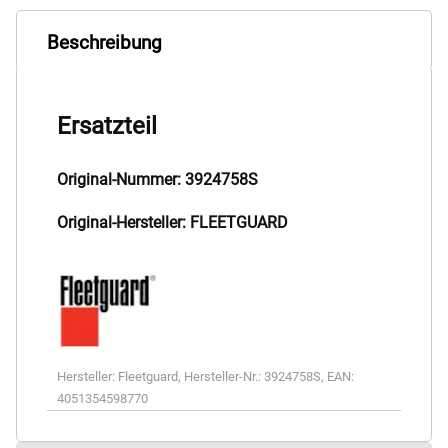
Beschreibung
Ersatzteil
Original-Nummer: 3924758S
Original-Hersteller: FLEETGUARD
Hersteller:
Fleetguard
,
Hersteller-Nr.:
3924758S
,
EAN:
4051354598770