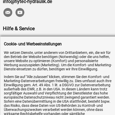
info@hytec-hydraulik.de
Hilfe & Service
Versandkosten
Cookie- und Werbeeinstellungen
Zahlungsarten
Wir setzen Dienste, unter anderem von Drittanbietern, ein, die wir für
Service
den Betrieb der Website benötigen (Notwendig) oder die uns helfen,
unsere Website zu optimieren (Komfort) und personalisierte
AGB / Widerrufsrecht
Werbung auszuspielen (Marketing). Um die Komfort- und Marketing-
Datenschutz
Dienste einsetzen zu dürfen, benötigen wir Ihre Einwilligung.
Impressum
Indem Sie auf "Alle zulassen" klicken, stimmen Sie den Komfort- und
Marketing-Datenverarbeitungen freiwillig zu. Dies umfasst auch Ihre
Karriere
Einwilligung gem. Art. 49 Abs. 1 lit. a DSGVO zur Datenverarbeitung
außerhalb des EWR, z.B. in den USA. In diesen Ländern kann trotz
OEM-Ersatzteile
sorgfältiger Auswahl und Verpflichtung der Dienstleister das hohe
europäische Datenschutzniveau nicht zwingend garantiert werden.
Technik-Hilfe
Sofern eine Datenübermittlung in die USA stattfindet, besteht bspw.
das Risiko, dass diese Daten von US-Behörden zu Kontroll- und
Downloads
Überwachungszwecken verarbeitet werden können, ohne dass
Kontakt
wirksame Rechtsbehelfe vorhanden oder sämtliche