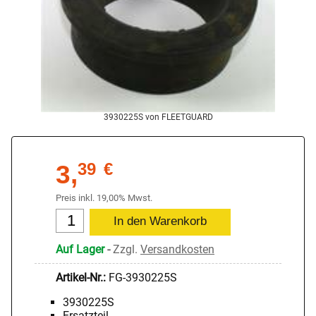
3930225S von FLEETGUARD
3,
39
€
Preis inkl. 19,00% Mwst.
Auf Lager
-
Zzgl.
Versandkosten
Artikel-Nr.:
FG-3930225S
3930225S
Ersatzteil