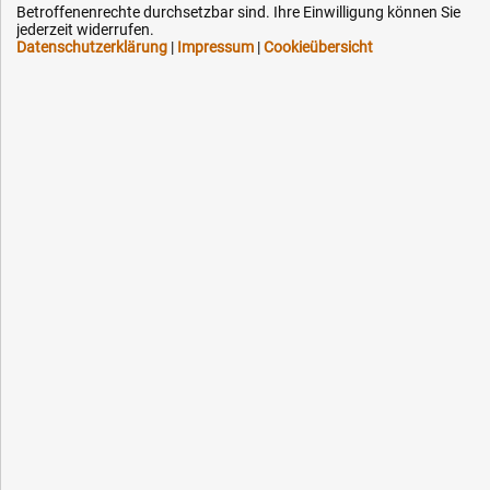
Betroffenenrechte durchsetzbar sind. Ihre Einwilligung können Sie
jederzeit widerrufen.
Datenschutzerklärung
|
Impressum
|
Cookieübersicht
Ihre Hytec-Hydraulik Vorteile
Schneller Versand, meist am selben Tag
Versandkostenfrei ab 150 EUR (innerhalb DE)
Lieferung auf Rechnung (abhängig vom Wert)
Einmonatiges Rückgaberecht
Über 30 Jahre Erfahrung
Kompetente telefonische Beratung
Flexible Zahlung