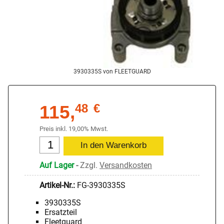
3930335S von FLEETGUARD
115,
48
€
Preis inkl. 19,00% Mwst.
Auf Lager
-
Zzgl.
Versandkosten
Artikel-Nr.:
FG-3930335S
3930335S
Ersatzteil
Fleetguard