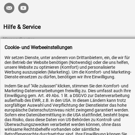
Hilfe & Service
Versandkosten
Cookie- und Werbeeinstellungen
Zahlungsarten
Service
Wir setzen Dienste, unter anderem von Drittanbietern, ein, die wir für
den Betrieb der Website benötigen (Notwendig) oder die uns helfen,
AGB / Widerrufsrecht
unsere Website zu optimieren (Komfort) und personalisierte
Werbung auszuspielen (Marketing). Um die Komfort- und Marketing-
Datenschutz
Dienste einsetzen zu dürfen, benötigen wir Ihre Einwilligung.
Impressum
Indem Sie auf "Alle zulassen" klicken, stimmen Sie den Komfort- und
Marketing-Datenverarbeitungen freiwillig zu. Dies umfasst auch Ihre
Karriere
Einwilligung gem. Art. 49 Abs. 1 lit. a DSGVO zur Datenverarbeitung
OEM-Ersatzteile
außerhalb des EWR, z.B. in den USA. In diesen Ländern kann trotz
sorgfältiger Auswahl und Verpflichtung der Dienstleister das hohe
Technik-Hilfe
europäische Datenschutzniveau nicht zwingend garantiert werden.
Sofern eine Datenübermittlung in die USA stattfindet, besteht bspw.
Downloads
das Risiko, dass diese Daten von US-Behörden zu Kontroll- und
Überwachungszwecken verarbeitet werden können, ohne dass
Kontakt
wirksame Rechtsbehelfe vorhanden oder sämtliche
Betroffenenrechte durchsetzbar sind. Ihre Einwilligung können Sie