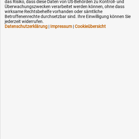
Technik-Hilfe
das Risiko, dass diese Daten von US-Behörden zu Kontroll- und
Überwachungszwecken verarbeitet werden können, ohne dass
Downloads
wirksame Rechtsbehelfe vorhanden oder sämtliche
Betroffenenrechte durchsetzbar sind. Ihre Einwilligung können Sie
Kontakt
jederzeit widerrufen.
Datenschutzerklärung
|
Impressum
|
Cookieübersicht
Ihre Hytec-Hydraulik Vorteile
Schneller Versand, meist am selben Tag
Versandkostenfrei ab 150 EUR (innerhalb DE)
Lieferung auf Rechnung (abhängig vom Wert)
Einmonatiges Rückgaberecht
Über 30 Jahre Erfahrung
Kompetente telefonische Beratung