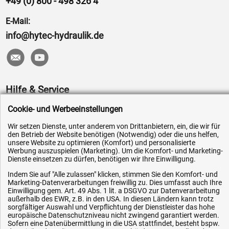
+49 (0) 800 - 498 326 4
E-Mail:
info@hytec-hydraulik.de
Hilfe & Service
Cookie- und Werbeeinstellungen
Versandkosten
Zahlungsarten
Wir setzen Dienste, unter anderem von Drittanbietern, ein, die wir für
den Betrieb der Website benötigen (Notwendig) oder die uns helfen,
Service
unsere Website zu optimieren (Komfort) und personalisierte
Werbung auszuspielen (Marketing). Um die Komfort- und Marketing-
AGB / Widerrufsrecht
Dienste einsetzen zu dürfen, benötigen wir Ihre Einwilligung.
Datenschutz
Indem Sie auf "Alle zulassen" klicken, stimmen Sie den Komfort- und
Marketing-Datenverarbeitungen freiwillig zu. Dies umfasst auch Ihre
Impressum
Einwilligung gem. Art. 49 Abs. 1 lit. a DSGVO zur Datenverarbeitung
außerhalb des EWR, z.B. in den USA. In diesen Ländern kann trotz
Karriere
sorgfältiger Auswahl und Verpflichtung der Dienstleister das hohe
OEM-Ersatzteile
europäische Datenschutzniveau nicht zwingend garantiert werden.
Sofern eine Datenübermittlung in die USA stattfindet, besteht bspw.