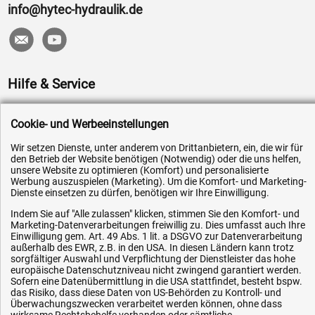
info@hytec-hydraulik.de
Hilfe & Service
Versandkosten
Cookie- und Werbeeinstellungen
Zahlungsarten
Wir setzen Dienste, unter anderem von Drittanbietern, ein, die wir für
Service
den Betrieb der Website benötigen (Notwendig) oder die uns helfen,
unsere Website zu optimieren (Komfort) und personalisierte
AGB / Widerrufsrecht
Werbung auszuspielen (Marketing). Um die Komfort- und Marketing-
Dienste einsetzen zu dürfen, benötigen wir Ihre Einwilligung.
Datenschutz
Impressum
Indem Sie auf "Alle zulassen" klicken, stimmen Sie den Komfort- und
Marketing-Datenverarbeitungen freiwillig zu. Dies umfasst auch Ihre
Karriere
Einwilligung gem. Art. 49 Abs. 1 lit. a DSGVO zur Datenverarbeitung
außerhalb des EWR, z.B. in den USA. In diesen Ländern kann trotz
OEM-Ersatzteile
sorgfältiger Auswahl und Verpflichtung der Dienstleister das hohe
europäische Datenschutzniveau nicht zwingend garantiert werden.
Technik-Hilfe
Sofern eine Datenübermittlung in die USA stattfindet, besteht bspw.
das Risiko, dass diese Daten von US-Behörden zu Kontroll- und
Downloads
Überwachungszwecken verarbeitet werden können, ohne dass