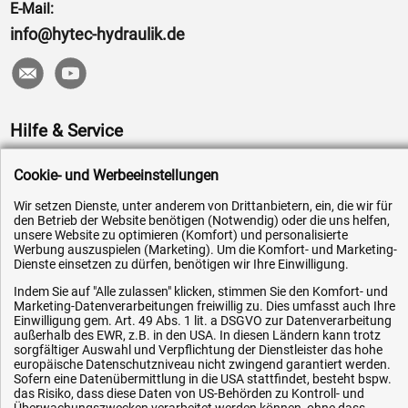
E-Mail:
info@hytec-hydraulik.de
Hilfe & Service
Versandkosten
Cookie- und Werbeeinstellungen
Zahlungsarten
Wir setzen Dienste, unter anderem von Drittanbietern, ein, die wir für
Service
den Betrieb der Website benötigen (Notwendig) oder die uns helfen,
unsere Website zu optimieren (Komfort) und personalisierte
AGB / Widerrufsrecht
Werbung auszuspielen (Marketing). Um die Komfort- und Marketing-
Dienste einsetzen zu dürfen, benötigen wir Ihre Einwilligung.
Datenschutz
Indem Sie auf "Alle zulassen" klicken, stimmen Sie den Komfort- und
Impressum
Marketing-Datenverarbeitungen freiwillig zu. Dies umfasst auch Ihre
Einwilligung gem. Art. 49 Abs. 1 lit. a DSGVO zur Datenverarbeitung
Karriere
außerhalb des EWR, z.B. in den USA. In diesen Ländern kann trotz
sorgfältiger Auswahl und Verpflichtung der Dienstleister das hohe
OEM-Ersatzteile
europäische Datenschutzniveau nicht zwingend garantiert werden.
Technik-Hilfe
Sofern eine Datenübermittlung in die USA stattfindet, besteht bspw.
das Risiko, dass diese Daten von US-Behörden zu Kontroll- und
Downloads
Überwachungszwecken verarbeitet werden können, ohne dass