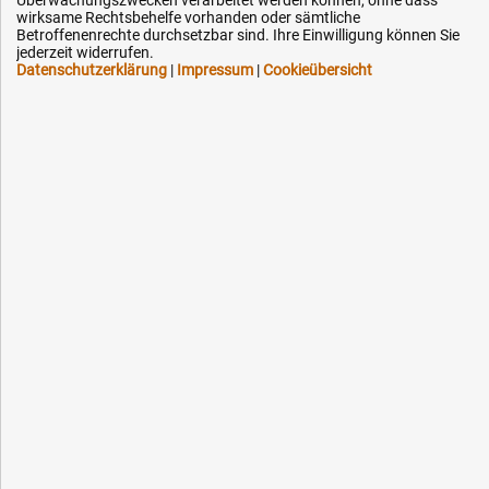
wirksame Rechtsbehelfe vorhanden oder sämtliche
Kontakt
Betroffenenrechte durchsetzbar sind. Ihre Einwilligung können Sie
jederzeit widerrufen.
Datenschutzerklärung
|
Impressum
|
Cookieübersicht
Ihre Hytec-Hydraulik Vorteile
Schneller Versand, meist am selben Tag
Versandkostenfrei ab 150 EUR (innerhalb DE)
Lieferung auf Rechnung (abhängig vom Wert)
Einmonatiges Rückgaberecht
Über 30 Jahre Erfahrung
Kompetente telefonische Beratung
Flexible Zahlung